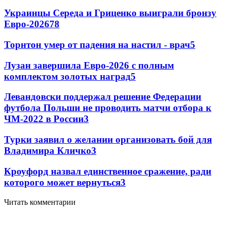
Украинцы Середа и Гриценко выиграли бронзу
Евро-2026
78
Торнтон умер от падения на настил - врач
5
Лузан завершила Евро-2026 с полным
комплектом золотых наград
5
Левандовски поддержал решение Федерации
футбола Польши не проводить матчи отбора к
ЧМ-2022 в России
3
Турки заявил о желании организовать бой для
Владимира Кличко
3
Кроуфорд назвал единственное сражение, ради
которого может вернуться
3
Читать комментарии