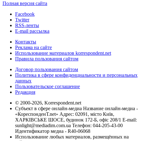
Полная версия сайта
Facebook
Twitter
RSS-ленты
E-mail рассылка
Контакты
Реклама на сайте
Использование материалов korrespondent.net
Правила пользования сайтом
Договор пользования сайтом
Политика в сфере конфиденциальности и персональных
данных
Пользовательское соглашение
Редакция
© 2000-2026, Korrespondent.net
Субъект в сфере онлайн-медиа Название онлайн-медиа -
«КореспонденТ.net» Адрес: 02091, місто Київ,
ХАРКІВСЬКЕ ШОСЕ, будинок 172-Б, офіс 208/1 E-mail:
sunlight@mediadim.com.ua
Телефон: 044-205-43-00
Идентификатор медиа - R40-06068
Использование любых материалов, размещённых на