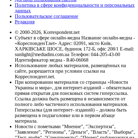
Политика в сфере конфиденциальности и персональных
данных
Пользовательское соглашение
Редакция
© 2000-2026, Korrespondent.net
Субъект в сфере онлайн-медиа Название онлайн-медиа -
«КореспонденТ.net» Адрес: 02091, місто Київ,
ХАРКІВСЬКЕ ШОСЕ, будинок 172-Б, офіс 208/1 E-mail:
sunlight@mediadim.com.ua
Телефон: 044-205-43-00
Идентификатор медиа - R40-06068
Использование любых материалов, размещённых на
сайте, разрешается при условии ссылки на
Корреспондент.net.
При копировании материалов со страницы «Новости
Украины и мира», для интернет-изданий – обязательна
прямая открытая для поисковых систем гиперссылка.
Ссылка должна быть размещена в независимости от
полного либо частичного использования материалов.
Гиперссылка (для интернет- изданий) – должна быть
размещена в подзаголовке или в первом абзаце
материала.
Новости с пометками "Мнение", "Экспертиза",
"Заявление", "Регионы", "Деньги", "Власть", "Выборы",
"Тест-драйв", "Спецпроекты", "Промо" публикуются на