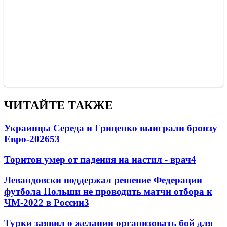
ЧИТАЙТЕ ТАКЖЕ
Украинцы Середа и Гриценко выиграли бронзу
Евро-2026
53
Торнтон умер от падения на настил - врач
4
Левандовски поддержал решение Федерации
футбола Польши не проводить матчи отбора к
ЧМ-2022 в России
3
Турки заявил о желании организовать бой для