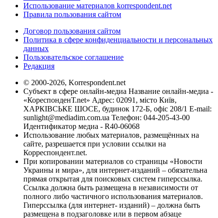
Использование материалов korrespondent.net
Правила пользования сайтом
Договор пользования сайтом
Политика в сфере конфиденциальности и персональных
данных
Пользовательское соглашение
Редакция
© 2000-2026, Korrespondent.net
Субъект в сфере онлайн-медиа Название онлайн-медиа -
«КореспонденТ.net» Адрес: 02091, місто Київ,
ХАРКІВСЬКЕ ШОСЕ, будинок 172-Б, офіс 208/1 E-mail:
sunlight@mediadim.com.ua
Телефон: 044-205-43-00
Идентификатор медиа - R40-06068
Использование любых материалов, размещённых на
сайте, разрешается при условии ссылки на
Корреспондент.net.
При копировании материалов со страницы «Новости
Украины и мира», для интернет-изданий – обязательна
прямая открытая для поисковых систем гиперссылка.
Ссылка должна быть размещена в независимости от
полного либо частичного использования материалов.
Гиперссылка (для интернет- изданий) – должна быть
размещена в подзаголовке или в первом абзаце