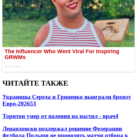
ЧИТАЙТЕ ТАКЖЕ
Украинцы Середа и Гриценко выиграли бронзу
Евро-2026
53
Торнтон умер от падения на настил - врач
4
Левандовски поддержал решение Федерации
футбола Польши не проводить матчи отбора к