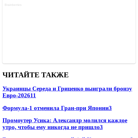
ЧИТАЙТЕ ТАКЖЕ
Украинцы Середа и Гриценко выиграли бронзу
Евро-2026
11
Формула-1 отменила Гран-при Японии
3
Промоутер Усика: Александр молился каждое
утро, чтобы ему никогда не пришло
3