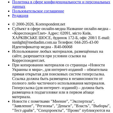
Политика в сфере конфиденциальности и персональных
данных
Пользовательское соглашение
Редакция
© 2000-2026, Korrespondent.net
Субъект в сфере онлайн-медиа Название онлайн-медиа -
«КореспонденТ.net» Адрес: 02091, місто Київ,
ХАРКІВСЬКЕ ШОСЕ, будинок 172-Б, офіс 208/1 E-mail:
sunlight@mediadim.com.ua
Телефон: 044-205-43-00
Идентификатор медиа - R40-06068
Использование любых материалов, размещённых на
сайте, разрешается при условии ссылки на
Корреспондент.net.
При копировании материалов со страницы «Новости
Украины и мира», для интернет-изданий – обязательна
прямая открытая для поисковых систем гиперссылка.
Ссылка должна быть размещена в независимости от
полного либо частичного использования материалов.
Гиперссылка (для интернет- изданий) – должна быть
размещена в подзаголовке или в первом абзаце
материала.
Новости с пометками "Мнение", "Экспертиза",
"Заявление", "Регионы", "Деньги", "Власть", "Выборы",
"Тест-драйв", "Спецпроекты", "Промо" публикуются на