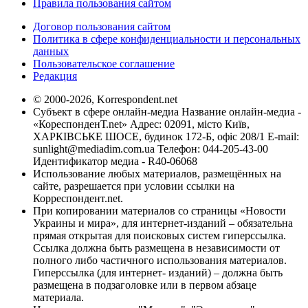
Правила пользования сайтом
Договор пользования сайтом
Политика в сфере конфиденциальности и персональных
данных
Пользовательское соглашение
Редакция
© 2000-2026, Korrespondent.net
Субъект в сфере онлайн-медиа Название онлайн-медиа -
«КореспонденТ.net» Адрес: 02091, місто Київ,
ХАРКІВСЬКЕ ШОСЕ, будинок 172-Б, офіс 208/1 E-mail:
sunlight@mediadim.com.ua
Телефон: 044-205-43-00
Идентификатор медиа - R40-06068
Использование любых материалов, размещённых на
сайте, разрешается при условии ссылки на
Корреспондент.net.
При копировании материалов со страницы «Новости
Украины и мира», для интернет-изданий – обязательна
прямая открытая для поисковых систем гиперссылка.
Ссылка должна быть размещена в независимости от
полного либо частичного использования материалов.
Гиперссылка (для интернет- изданий) – должна быть
размещена в подзаголовке или в первом абзаце
материала.