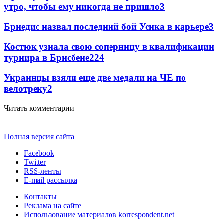
утро, чтобы ему никогда не пришло
3
Бриедис назвал последний бой Усика в карьере
3
Костюк узнала свою соперницу в квалификации
турнира в Брисбене
2
24
Украинцы взяли еще две медали на ЧЕ по
велотреку
2
Читать комментарии
Полная версия сайта
Facebook
Twitter
RSS-ленты
E-mail рассылка
Контакты
Реклама на сайте
Использование материалов korrespondent.net