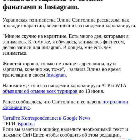
фанатами в Instagram.
Украинская теннисистка Элина Свитолина рассказала, как
проводит карантин, введенный из-за пандемии коронавируса.
"Мне не скучно на карантине. Есть много дел, которыми я
занимаюсь. К тому же, я обучаюсь, занимаюсь фитнесом,
делаю записи для Instagram. В общем, мне есть чем
заниматься.
Живется хорошо, только не хватает адреналина, ну и
зарплаты, конечно же, тоже", - заявила Элина во время
трансляции в своем
Instagram
.
Напомним, что из-за пандемии коронавируса ATP и WTA
объявили об отмене всех турниров
до 13 июня.
Ранее сообщалось, что Свитолина и ее парень
потроллили
коронавирус
.
Читайте Korrespondent.net в Google News
ТЕГИ:
isport.ua
Если вы заметили ошибку, выделите необходимый текст и
нажмите Ctrl+Enter, чтобы сообщить об этом редакции.