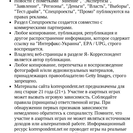
Новости с пометками "Мнение", "Экспертиза",
"Заявление", "Регионы", "Деньги", "Власть", "Выборы",
"Тест-драйв", "Спецпроекты", "Промо" публикуются на
правах рекламы.
Раздел Спецпроекты создается совместно с
коммерческими партнерами.
Любое копирование, публикация, републикация и
другое распространение информации, которое содержит
ссылку на "Интерфакс-Украина", EPA / UPG, строго
воспрещается.
Владелец веб-страницы в разделе Я- Корреспондент
является автор публикации.
Любое копирование, перепечатка и воспроизведение
фотографий и/или аудиовизуальных материалов,
принадлежащих правообладателю Getty Images, строго
запрещено.
Материалы сайта korrespondent.net предназначены для
лиц старше 21 года (21+). Участие в азартных играх
может вызвать игровую зависимость. Соблюдайте
правила (принципы) ответственной игры. При
обнаружении первых признаков зависимости
немедленно обратитесь к специалисту. Помните, что
участие в азартных играх не может являться источником
доходов или альтернативой работе. Информационный
ресурс korrespondent.net не проводит игры на реальные