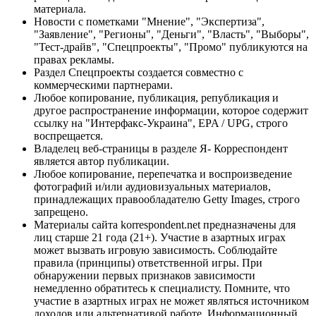
материала.
Новости с пометками "Мнение", "Экспертиза",
"Заявление", "Регионы", "Деньги", "Власть", "Выборы",
"Тест-драйв", "Спецпроекты", "Промо" публикуются на
правах рекламы.
Раздел Спецпроекты создается совместно с
коммерческими партнерами.
Любое копирование, публикация, републикация и
другое распространение информации, которое содержит
ссылку на "Интерфакс-Украина", EPA / UPG, строго
воспрещается.
Владелец веб-страницы в разделе Я- Корреспондент
является автор публикации.
Любое копирование, перепечатка и воспроизведение
фотографий и/или аудиовизуальных материалов,
принадлежащих правообладателю Getty Images, строго
запрещено.
Материалы сайта korrespondent.net предназначены для
лиц старше 21 года (21+). Участие в азартных играх
может вызвать игровую зависимость. Соблюдайте
правила (принципы) ответственной игры. При
обнаружении первых признаков зависимости
немедленно обратитесь к специалисту. Помните, что
участие в азартных играх не может являться источником
доходов или альтернативой работе. Информационный