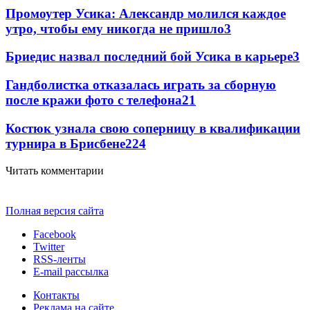
Промоутер Усика: Александр молился каждое
утро, чтобы ему никогда не пришло
3
Бриедис назвал последний бой Усика в карьере
3
Гандболистка отказалась играть за сборную
после кражи фото с телефона
2
1
Костюк узнала свою соперницу в квалификации
турнира в Брисбене
2
24
Читать комментарии
Полная версия сайта
Facebook
Twitter
RSS-ленты
E-mail рассылка
Контакты
Реклама на сайте