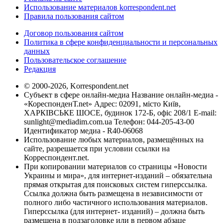
Использование материалов korrespondent.net
Правила пользования сайтом
Договор пользования сайтом
Политика в сфере конфиденциальности и персональных
данных
Пользовательское соглашение
Редакция
© 2000-2026, Korrespondent.net
Субъект в сфере онлайн-медиа Название онлайн-медиа -
«КореспонденТ.net» Адрес: 02091, місто Київ,
ХАРКІВСЬКЕ ШОСЕ, будинок 172-Б, офіс 208/1 E-mail:
sunlight@mediadim.com.ua
Телефон: 044-205-43-00
Идентификатор медиа - R40-06068
Использование любых материалов, размещённых на
сайте, разрешается при условии ссылки на
Корреспондент.net.
При копировании материалов со страницы «Новости
Украины и мира», для интернет-изданий – обязательна
прямая открытая для поисковых систем гиперссылка.
Ссылка должна быть размещена в независимости от
полного либо частичного использования материалов.
Гиперссылка (для интернет- изданий) – должна быть
размещена в подзаголовке или в первом абзаце