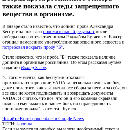
также показала следы запрещенного
вещества в организме.
В январе стало известно, что допинг-проба Александра
Беспутина показала
положительный результат
после
победы над соотечественником Раджабом Бутаевым. Боксер
отрицал намеренное употребление запрещенного вещества и
потребовал вскрыть пробу "Б"
.
Стало известно, что и проба "Б" также показала наличие
допинга в организме россиянина. Об этом рассказал Бутаев
изданию
Boxing Scene
.
"С того момента, как Беспутин отказался
проходить тестирование VADA за несколько недель до боя,
даже после того, как я заплатил все сборы за него и за себя, он
все еще не хотел подписывать и возвращать документы
VADA. Я считаю, что все, что он и его команда скрывали
помогло ему выжить в нашем бою, но справедливость
восторжествовала", - отметил Бутаев.
Читайте Korrespondent.net в Google News
ТЕГИ:
isport.ua
Если вы заметили ошибку, выделите необходимый текст и