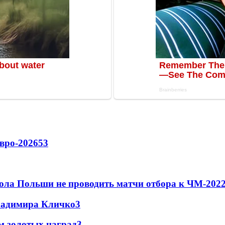
вро-2026
53
ола Польши не проводить матчи отбора к ЧМ-2022
Владимира Кличко
3
м золотых наград
3