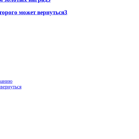
торого может вернуться
3
ованию
 вернуться