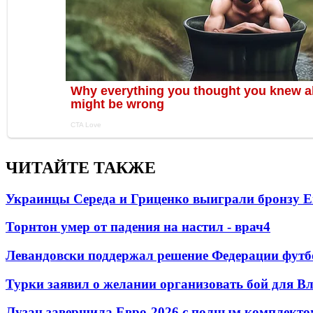
ЧИТАЙТЕ ТАКЖЕ
Украинцы Середа и Гриценко выиграли бронзу Е
Торнтон умер от падения на настил - врач
4
Левандовски поддержал решение Федерации футб
Турки заявил о желании организовать бой для 
Лузан завершила Евро-2026 с полным комплекто