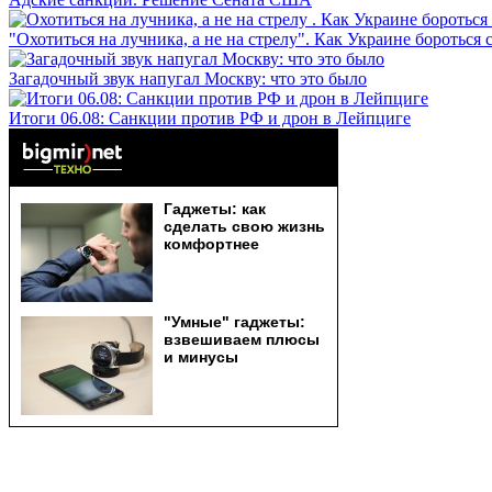
"Охотиться на лучника, а не на стрелу". Как Украине бороться 
Загадочный звук напугал Москву: что это было
Итоги 06.08: Санкции против РФ и дрон в Лейпциге