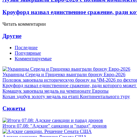
Кроуфорд назвал единственное сражение, ради ко
Читать комментарии
Другие
Последние
Популярные
Комментируемые
Украинцы Середа и Гриценко выиграли бронзу Евро-2026
Полозюк завоевала историческую бронзу на ЧМ-2026 по фехт
Кроуфорд назвал единственное сражение, ради которого может
Комащук завоевала медаль на чемпионате Европы
Кохан здобув золоту медаль на етапі Континентального туру
Сюжеты
Итоги 07.08: "Адские" санкции и "парад" дронов
Адские санкции. Решение Сената США