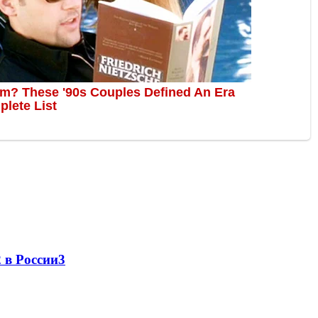
 в России
3