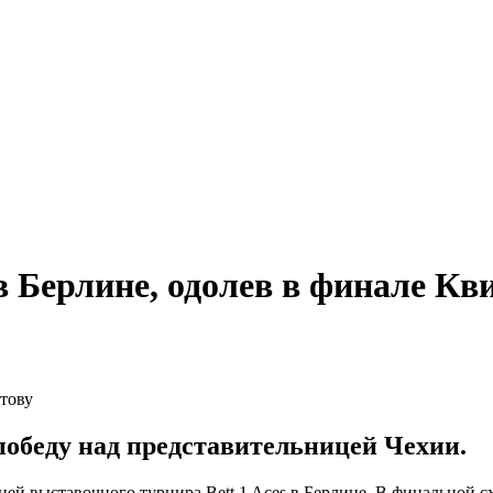
 Берлине, одолев в финале Кв
победу над представительницей Чехии.
ей выставочного турнира Bett 1 Aces в Берлине. В финальной с