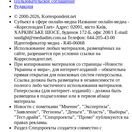
Пользовательское соглашение
Редакция
© 2000-2026, Korrespondent.net
Субъект в сфере онлайн-медиа Название онлайн-медиа -
«КореспонденТ.net» Адрес: 02091, місто Київ,
ХАРКІВСЬКЕ ШОСЕ, будинок 172-Б, офіс 208/1 E-mail:
sunlight@mediadim.com.ua
Телефон: 044-205-43-00
Идентификатор медиа - R40-06068
Использование любых материалов, размещённых на
сайте, разрешается при условии ссылки на
Корреспондент.net.
При копировании материалов со страницы «Новости
Украины и мира», для интернет-изданий – обязательна
прямая открытая для поисковых систем гиперссылка.
Ссылка должна быть размещена в независимости от
полного либо частичного использования материалов.
Гиперссылка (для интернет- изданий) – должна быть
размещена в подзаголовке или в первом абзаце
материала.
Новости с пометками "Мнение", "Экспертиза",
"Заявление", "Регионы", "Деньги", "Власть", "Выборы",
"Тест-драйв", "Спецпроекты", "Промо" публикуются на
правах рекламы.
Раздел Спецпроекты создается совместно с