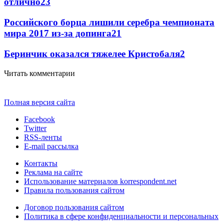
отлично
2
3
Российского борца лишили серебра чемпионата
мира 2017 из-за допинга
2
1
Беринчик оказался тяжелее Кристобаля
2
Читать комментарии
Полная версия сайта
Facebook
Twitter
RSS-ленты
E-mail рассылка
Контакты
Реклама на сайте
Использование материалов korrespondent.net
Правила пользования сайтом
Договор пользования сайтом
Политика в сфере конфиденциальности и персональных