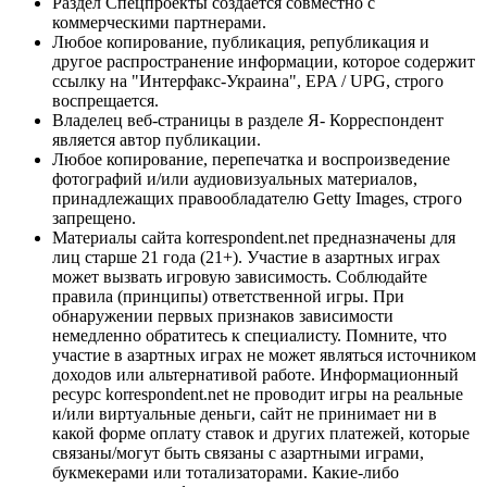
Раздел Спецпроекты создается совместно с
коммерческими партнерами.
Любое копирование, публикация, републикация и
другое распространение информации, которое содержит
ссылку на "Интерфакс-Украина", EPA / UPG, строго
воспрещается.
Владелец веб-страницы в разделе Я- Корреспондент
является автор публикации.
Любое копирование, перепечатка и воспроизведение
фотографий и/или аудиовизуальных материалов,
принадлежащих правообладателю Getty Images, строго
запрещено.
Материалы сайта korrespondent.net предназначены для
лиц старше 21 года (21+). Участие в азартных играх
может вызвать игровую зависимость. Соблюдайте
правила (принципы) ответственной игры. При
обнаружении первых признаков зависимости
немедленно обратитесь к специалисту. Помните, что
участие в азартных играх не может являться источником
доходов или альтернативой работе. Информационный
ресурс korrespondent.net не проводит игры на реальные
и/или виртуальные деньги, сайт не принимает ни в
какой форме оплату ставок и других платежей, которые
связаны/могут быть связаны с азартными играми,
букмекерами или тотализаторами. Какие-либо