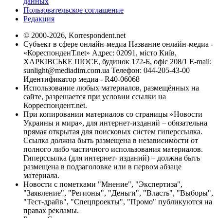
данных
Пользовательское соглашение
Редакция
© 2000-2026, Korrespondent.net
Субъект в сфере онлайн-медиа Название онлайн-медиа -
«КореспонденТ.net» Адрес: 02091, місто Київ,
ХАРКІВСЬКЕ ШОСЕ, будинок 172-Б, офіс 208/1 E-mail:
sunlight@mediadim.com.ua
Телефон: 044-205-43-00
Идентификатор медиа - R40-06068
Использование любых материалов, размещённых на
сайте, разрешается при условии ссылки на
Корреспондент.net.
При копировании материалов со страницы «Новости
Украины и мира», для интернет-изданий – обязательна
прямая открытая для поисковых систем гиперссылка.
Ссылка должна быть размещена в независимости от
полного либо частичного использования материалов.
Гиперссылка (для интернет- изданий) – должна быть
размещена в подзаголовке или в первом абзаце
материала.
Новости с пометками "Мнение", "Экспертиза",
"Заявление", "Регионы", "Деньги", "Власть", "Выборы",
"Тест-драйв", "Спецпроекты", "Промо" публикуются на
правах рекламы.