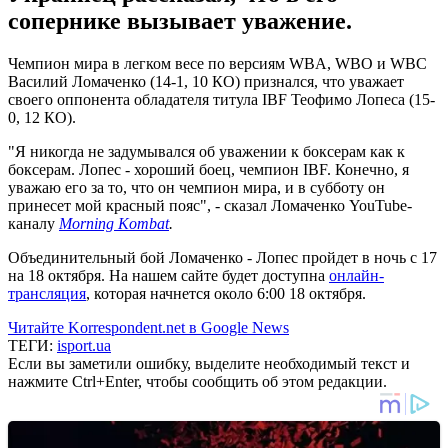
сопернике вызывает уважение.
Чемпион мира в легком весе по версиям WBA, WBO и WBC
Василий Ломаченко (14-1, 10 КО) признался, что уважает
своего оппонента обладателя титула IBF Теофимо Лопеса (15-
0, 12 КО).
"Я никогда не задумывался об уважении к боксерам как к
боксерам. Лопес - хороший боец, чемпион IBF. Конечно, я
уважаю его за то, что он чемпион мира, и в субботу он
принесет мой красный пояс", - сказал Ломаченко YouTube-
каналу
Morning Kombat
.
Объединительный бой Ломаченко - Лопес пройдет в ночь с 17
на 18 октября. На нашем сайте будет доступна
онлайн-
трансляция
, которая начнется около 6:00 18 октября.
Читайте Korrespondent.net в Google News
ТЕГИ:
isport.ua
Если вы заметили ошибку, выделите необходимый текст и
нажмите Ctrl+Enter, чтобы сообщить об этом редакции.