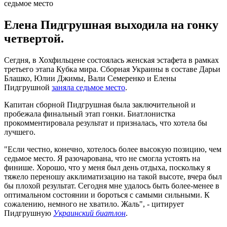
Елена Пидгрушная выходила на гонку
четвертой.
Сегдня, в Хохфильцене состоялась женская эстафета в рамках
третьего этапа Кубка мира. Сборная Украины в составе Дарьи
Блашко, Юлии Джимы, Вали Семеренко и Елены
Пидгрушной
заняла седьмое место
.
Капитан сборной Пидгрушная была заключительной и
пробежала финальный этап гонки. Биатлонистка
прокомментировала результат и призналась, что хотела бы
лучшего.
"Если честно, конечно, хотелось более высокую позицию, чем
седьмое место. Я разочарована, что не смогла устоять на
финише. Хорошо, что у меня был день отдыха, поскольку я
тяжело переношу акклиматизацию на такой высоте, вчера был
бы плохой результат. Сегодня мне удалось быть более-менее в
оптимальном состоянии и бороться с самыми сильными. К
сожалению, немного не хватило. Жаль", - цитирует
Пидгрушную
Украинский биатлон
.