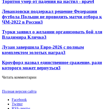
Торнтон умер от падения на настил - врач
4
Левандовски поддержал решение Федерации
футбола Польши не проводить матчи отбора к
ЧМ-2022 в России
3
Турки заявил о желании организовать бой для
Владимира Кличко
3
Лузан завершила Евро-2026 с полным
комплектом золотых наград
3
Кроуфорд назвал единственное сражение, ради
которого может вернуться
3
Читать комментарии
Полная версия сайта
Facebook
Twitter
RSS-ленты