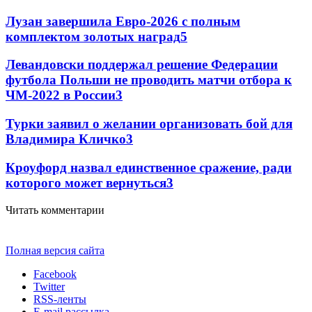
Лузан завершила Евро-2026 с полным
комплектом золотых наград
5
Левандовски поддержал решение Федерации
футбола Польши не проводить матчи отбора к
ЧМ-2022 в России
3
Турки заявил о желании организовать бой для
Владимира Кличко
3
Кроуфорд назвал единственное сражение, ради
которого может вернуться
3
Читать комментарии
Полная версия сайта
Facebook
Twitter
RSS-ленты
E-mail рассылка