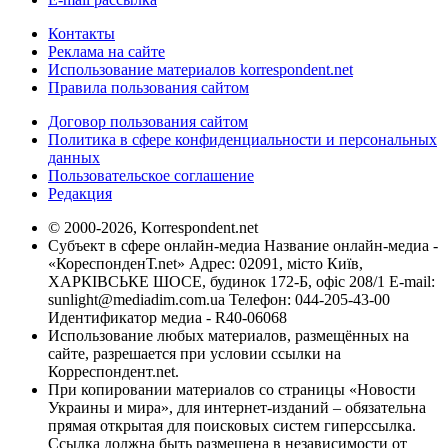
Контакты
Реклама на сайте
Использование материалов korrespondent.net
Правила пользования сайтом
Договор пользования сайтом
Политика в сфере конфиденциальности и персональных
данных
Пользовательское соглашение
Редакция
© 2000-2026, Korrespondent.net
Субъект в сфере онлайн-медиа Название онлайн-медиа -
«КореспонденТ.net» Адрес: 02091, місто Київ,
ХАРКІВСЬКЕ ШОСЕ, будинок 172-Б, офіс 208/1 E-mail:
sunlight@mediadim.com.ua
Телефон: 044-205-43-00
Идентификатор медиа - R40-06068
Использование любых материалов, размещённых на
сайте, разрешается при условии ссылки на
Корреспондент.net.
При копировании материалов со страницы «Новости
Украины и мира», для интернет-изданий – обязательна
прямая открытая для поисковых систем гиперссылка.
Ссылка должна быть размещена в независимости от