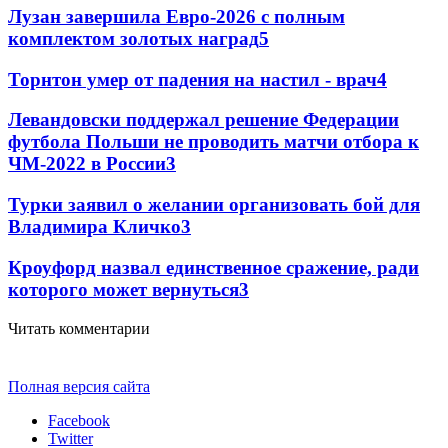
Лузан завершила Евро-2026 с полным
комплектом золотых наград
5
Торнтон умер от падения на настил - врач
4
Левандовски поддержал решение Федерации
футбола Польши не проводить матчи отбора к
ЧМ-2022 в России
3
Турки заявил о желании организовать бой для
Владимира Кличко
3
Кроуфорд назвал единственное сражение, ради
которого может вернуться
3
Читать комментарии
Полная версия сайта
Facebook
Twitter