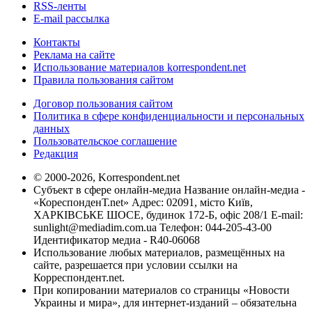
RSS-ленты
E-mail рассылка
Контакты
Реклама на сайте
Использование материалов korrespondent.net
Правила пользования сайтом
Договор пользования сайтом
Политика в сфере конфиденциальности и персональных
данных
Пользовательское соглашение
Редакция
© 2000-2026, Korrespondent.net
Субъект в сфере онлайн-медиа Название онлайн-медиа -
«КореспонденТ.net» Адрес: 02091, місто Київ,
ХАРКІВСЬКЕ ШОСЕ, будинок 172-Б, офіс 208/1 E-mail:
sunlight@mediadim.com.ua
Телефон: 044-205-43-00
Идентификатор медиа - R40-06068
Использование любых материалов, размещённых на
сайте, разрешается при условии ссылки на
Корреспондент.net.
При копировании материалов со страницы «Новости
Украины и мира», для интернет-изданий – обязательна