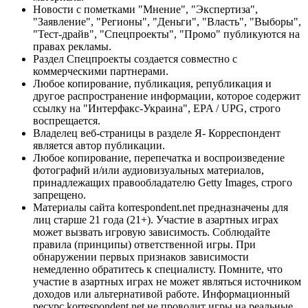
Новости с пометками "Мнение", "Экспертиза",
"Заявление", "Регионы", "Деньги", "Власть", "Выборы",
"Тест-драйв", "Спецпроекты", "Промо" публикуются на
правах рекламы.
Раздел Спецпроекты создается совместно с
коммерческими партнерами.
Любое копирование, публикация, републикация и
другое распространение информации, которое содержит
ссылку на "Интерфакс-Украина", EPA / UPG, строго
воспрещается.
Владелец веб-страницы в разделе Я- Корреспондент
является автор публикации.
Любое копирование, перепечатка и воспроизведение
фотографий и/или аудиовизуальных материалов,
принадлежащих правообладателю Getty Images, строго
запрещено.
Материалы сайта korrespondent.net предназначены для
лиц старше 21 года (21+). Участие в азартных играх
может вызвать игровую зависимость. Соблюдайте
правила (принципы) ответственной игры. При
обнаружении первых признаков зависимости
немедленно обратитесь к специалисту. Помните, что
участие в азартных играх не может являться источником
доходов или альтернативой работе. Информационный
ресурс korrespondent.net не проводит игры на реальные