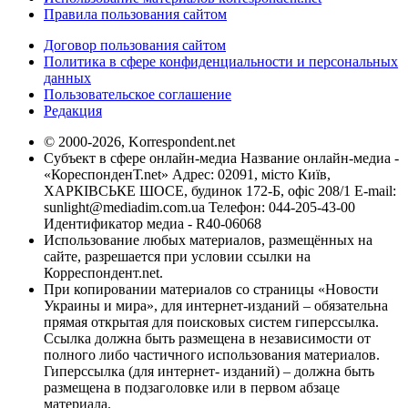
Правила пользования сайтом
Договор пользования сайтом
Политика в сфере конфиденциальности и персональных
данных
Пользовательское соглашение
Редакция
© 2000-2026, Korrespondent.net
Субъект в сфере онлайн-медиа Название онлайн-медиа -
«КореспонденТ.net» Адрес: 02091, місто Київ,
ХАРКІВСЬКЕ ШОСЕ, будинок 172-Б, офіс 208/1 E-mail:
sunlight@mediadim.com.ua
Телефон: 044-205-43-00
Идентификатор медиа - R40-06068
Использование любых материалов, размещённых на
сайте, разрешается при условии ссылки на
Корреспондент.net.
При копировании материалов со страницы «Новости
Украины и мира», для интернет-изданий – обязательна
прямая открытая для поисковых систем гиперссылка.
Ссылка должна быть размещена в независимости от
полного либо частичного использования материалов.
Гиперссылка (для интернет- изданий) – должна быть
размещена в подзаголовке или в первом абзаце
материала.