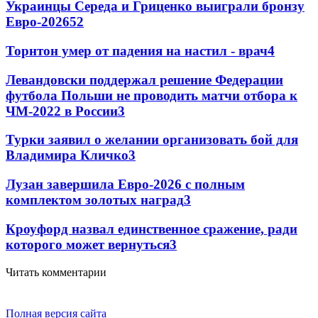
Украинцы Середа и Гриценко выиграли бронзу
Евро-2026
52
Торнтон умер от падения на настил - врач
4
Левандовски поддержал решение Федерации
футбола Польши не проводить матчи отбора к
ЧМ-2022 в России
3
Турки заявил о желании организовать бой для
Владимира Кличко
3
Лузан завершила Евро-2026 с полным
комплектом золотых наград
3
Кроуфорд назвал единственное сражение, ради
которого может вернуться
3
Читать комментарии
Полная версия сайта