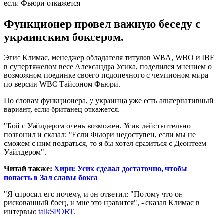
Функционер провел важную беседу с
украинским боксером.
Эгис Климас, менеджер обладателя титулов WBA, WBO и IBF
в супертяжелом весе Александра Усика, поделился мнением о
возможном поединке своего подопечного с чемпионом мира
по версии WBC Тайсоном Фьюри.
По словам функционера, у украинца уже есть альтернативный
вариант, если британец откажется.
"Бой с Уайлдером очень возможен. Усик действительно
позвонил и сказал: "Если Фьюри недоступен, если мы не
сможем с ним подраться, то я бы хотел сразиться с Деонтеем
Уайлдером".
Читай также:
Хирн: Усик сделал достаточно, чтобы
попасть в Зал славы бокса
"Я спросил его почему, и он ответил: "Потому что он
рискованный боец, и мне это нравится", - сказал Климас в
интервью
talkSPORT
.