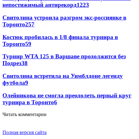
непостижимый антирекорд
1223
Свитолина устроила разгром экс-россиянке в
Торонто
257
Костюк пробилась в 1/8 финала турнира в
Торонто
59
Турнир WTA 125 в Варшаве продолжится без
Подрез
38
Свитолина встретила на Уимблдоне легенду
футбола
9
Олейникова не смогла преодолеть первый круг
турнира в Торонто
6
Читать комментарии
Полная версия сайта