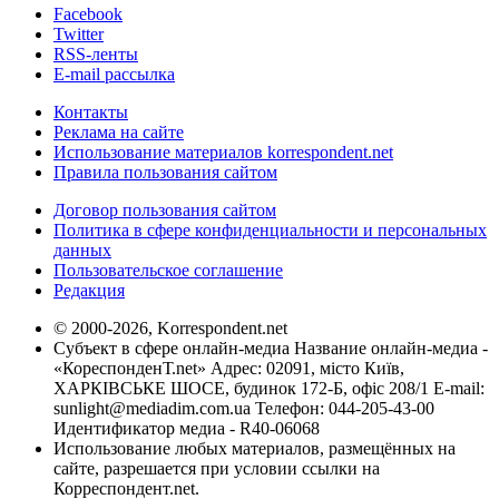
Facebook
Twitter
RSS-ленты
E-mail рассылка
Контакты
Реклама на сайте
Использование материалов korrespondent.net
Правила пользования сайтом
Договор пользования сайтом
Политика в сфере конфиденциальности и персональных
данных
Пользовательское соглашение
Редакция
© 2000-2026, Korrespondent.net
Субъект в сфере онлайн-медиа Название онлайн-медиа -
«КореспонденТ.net» Адрес: 02091, місто Київ,
ХАРКІВСЬКЕ ШОСЕ, будинок 172-Б, офіс 208/1 E-mail:
sunlight@mediadim.com.ua
Телефон: 044-205-43-00
Идентификатор медиа - R40-06068
Использование любых материалов, размещённых на
сайте, разрешается при условии ссылки на
Корреспондент.net.