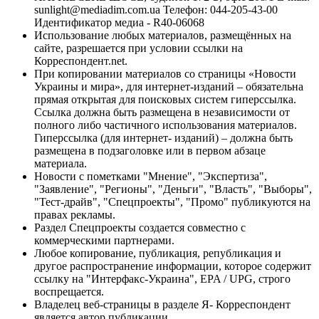
sunlight@mediadim.com.ua
Телефон: 044-205-43-00
Идентификатор медиа - R40-06068
Использование любых материалов, размещённых на
сайте, разрешается при условии ссылки на
Корреспондент.net.
При копировании материалов со страницы «Новости
Украины и мира», для интернет-изданий – обязательна
прямая открытая для поисковых систем гиперссылка.
Ссылка должна быть размещена в независимости от
полного либо частичного использования материалов.
Гиперссылка (для интернет- изданий) – должна быть
размещена в подзаголовке или в первом абзаце
материала.
Новости с пометками "Мнение", "Экспертиза",
"Заявление", "Регионы", "Деньги", "Власть", "Выборы",
"Тест-драйв", "Спецпроекты", "Промо" публикуются на
правах рекламы.
Раздел Спецпроекты создается совместно с
коммерческими партнерами.
Любое копирование, публикация, републикация и
другое распространение информации, которое содержит
ссылку на "Интерфакс-Украина", EPA / UPG, строго
воспрещается.
Владелец веб-страницы в разделе Я- Корреспондент
является автор публикации.