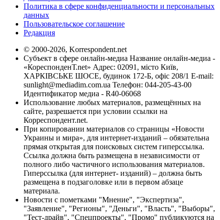
Политика в сфере конфиденциальности и персональных
данных
Пользовательское соглашение
Редакция
© 2000-2026, Korrespondent.net
Субъект в сфере онлайн-медиа Название онлайн-медиа -
«КореспонденТ.net» Адрес: 02091, місто Київ,
ХАРКІВСЬКЕ ШОСЕ, будинок 172-Б, офіс 208/1 E-mail:
sunlight@mediadim.com.ua
Телефон: 044-205-43-00
Идентификатор медиа - R40-06068
Использование любых материалов, размещённых на
сайте, разрешается при условии ссылки на
Корреспондент.net.
При копировании материалов со страницы «Новости
Украины и мира», для интернет-изданий – обязательна
прямая открытая для поисковых систем гиперссылка.
Ссылка должна быть размещена в независимости от
полного либо частичного использования материалов.
Гиперссылка (для интернет- изданий) – должна быть
размещена в подзаголовке или в первом абзаце
материала.
Новости с пометками "Мнение", "Экспертиза",
"Заявление", "Регионы", "Деньги", "Власть", "Выборы",
"Тест-драйв", "Спецпроекты", "Промо" публикуются на