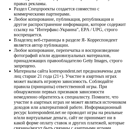
правах рекламы.
Раздел Спецпроекты создается совместно с
коммерческими партнерами.
Любое копирование, публикация, републикация и
другое распространение информации, которое содержит
ссылку на "Интерфакс-Украина", EPA / UPG, строго
воспрещается.
Владелец веб-страницы в разделе Я- Корреспондент
является автор публикации.
Любое копирование, перепечатка и воспроизведение
фотографий и/или аудиовизуальных материалов,
принадлежащих правообладателю Getty Images, строго
запрещено.
Материалы сайта korrespondent.net предназначены для
лиц старше 21 года (21+). Участие в азартных играх
может вызвать игровую зависимость. Соблюдайте
правила (принципы) ответственной игры. При
обнаружении первых признаков зависимости
немедленно обратитесь к специалисту. Помните, что
участие в азартных играх не может являться источником
доходов или альтернативой работе. Информационный
ресурс korrespondent.net не проводит игры на реальные
и/или виртуальные деньги, сайт не принимает ни в
какой форме оплату ставок и других платежей, которые
связаны/могут быть связаны с азартными играми,