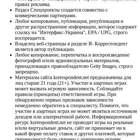
правах рекламы.
Раздел Спецпроекты создается совместно с
коммерческими партнерами.
Любое копирование, публикация, републикация и
другое распространение информации, которое содержит
ссылку на "Интерфакс-Украина", EPA / UPG, строго
воспрещается.
Владелец веб-страницы в разделе Я- Корреспондент
является автор публикации.
Любое копирование, перепечатка и воспроизведение
фотографий и/или аудиовизуальных материалов,
принадлежащих правообладателю Getty Images, строго
запрещено.
Материалы сайта korrespondent.net предназначены для
лиц старше 21 года (21+). Участие в азартных играх
может вызвать игровую зависимость. Соблюдайте
правила (принципы) ответственной игры. При
обнаружении первых признаков зависимости
немедленно обратитесь к специалисту. Помните, что
участие в азартных играх не может являться источником
доходов или альтернативой работе. Информационный
ресурс korrespondent.net не проводит игры на реальные
и/или виртуальные деньги, сайт не принимает ни в
какой форме оплату ставок и других платежей, которые
связаны/могут быть связаны с азартными играми,