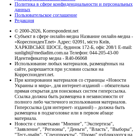
Политика в сфере конфиденциальности и персональных
данных
Пользовательское соглашение
Редакция
© 2000-2026, Korrespondent.net
Субъект в сфере онлайн-медиа Название онлайн-медиа -
«КореспонденТ.net» Адрес: 02091, місто Київ,
ХАРКІВСЬКЕ ШОСЕ, будинок 172-Б, офіс 208/1 E-mail:
sunlight@mediadim.com.ua
Телефон: 044-205-43-00
Идентификатор медиа - R40-06068
Использование любых материалов, размещённых на
сайте, разрешается при условии ссылки на
Корреспондент.net.
При копировании материалов со страницы «Новости
Украины и мира», для интернет-изданий – обязательна
прямая открытая для поисковых систем гиперссылка.
Ссылка должна быть размещена в независимости от
полного либо частичного использования материалов.
Гиперссылка (для интернет- изданий) – должна быть
размещена в подзаголовке или в первом абзаце
материала.
Новости с пометками "Мнение", "Экспертиза",
"Заявление", "Регионы", "Деньги", "Власть", "Выборы",
"Тест-драйв", "Спецпроекты", "Промо" публикуются на