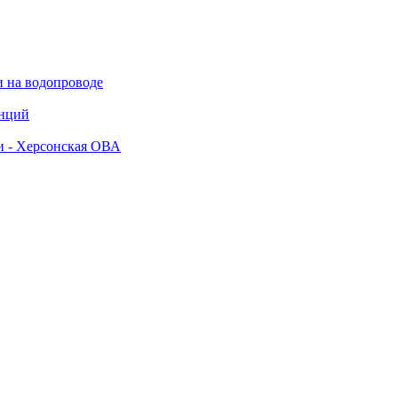
и на водопроводе
анций
и - Херсонская ОВА