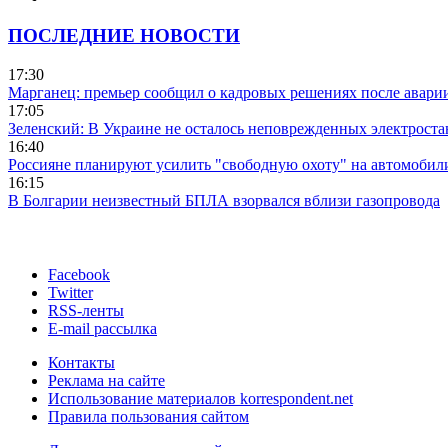
ПОСЛЕДНИЕ НОВОСТИ
17:30
Марганец: премьер сообщил о кадровых решениях после авари
17:05
Зеленский: В Украине не осталось неповрежденных электрост
16:40
Россияне планируют усилить "свободную охоту" на автомобил
16:15
В Болгарии неизвестный БПЛА взорвался вблизи газопровода
Facebook
Twitter
RSS-ленты
E-mail рассылка
Контакты
Реклама на сайте
Использование материалов korrespondent.net
Правила пользования сайтом