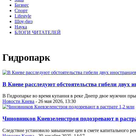
Бизнес
Спорт
Lifestyle
Шоу-биз
Наука
БЛОГИ ЧИТАТЕЛЕЙ
Гидропарк
В Киеве расследуют обстоятельства гибели двух 
В Гидропарке во время купания в реке Днепр двое мужчин пры
Новости Киева
- 26 мая 2026, 13:30
Чиновников Киевзеленстроя подозревают в растра
Следствие установило завышение цен в смете капитального ремо
Новости Киева
- 30 декабря 2025, 14:57