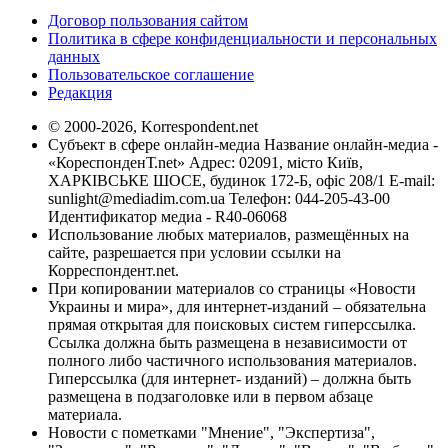
Договор пользования сайтом
Политика в сфере конфиденциальности и персональных
данных
Пользовательское соглашение
Редакция
© 2000-2026, Korrespondent.net
Субъект в сфере онлайн-медиа Название онлайн-медиа -
«КореспонденТ.net» Адрес: 02091, місто Київ,
ХАРКІВСЬКЕ ШОСЕ, будинок 172-Б, офіс 208/1 E-mail:
sunlight@mediadim.com.ua
Телефон: 044-205-43-00
Идентификатор медиа - R40-06068
Использование любых материалов, размещённых на
сайте, разрешается при условии ссылки на
Корреспондент.net.
При копировании материалов со страницы «Новости
Украины и мира», для интернет-изданий – обязательна
прямая открытая для поисковых систем гиперссылка.
Ссылка должна быть размещена в независимости от
полного либо частичного использования материалов.
Гиперссылка (для интернет- изданий) – должна быть
размещена в подзаголовке или в первом абзаце
материала.
Новости с пометками "Мнение", "Экспертиза",