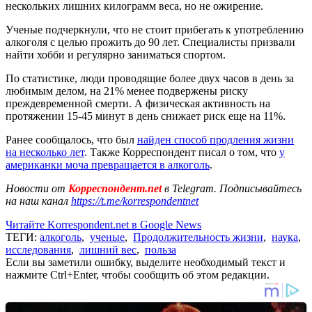
нескольких лишних килограмм веса, но не ожирение.
Ученые подчеркнули, что не стоит прибегать к употреблению
алкоголя с целью прожить до 90 лет. Специалисты призвали
найти хобби и регулярно заниматься спортом.
По статистике, люди проводящие более двух часов в день за
любимым делом, на 21% менее подвержены риску
преждевременной смерти. А физическая активность на
протяжении 15-45 минут в день снижает риск еще на 11%.
Ранее сообщалось, что был
найден способ продления жизни
на несколько лет
. Также Корреспондент писал о том, что
у
американки моча превращается в алкоголь
.
Новости от
Корреспондент.net
в Telegram. Подписывайтесь
на наш канал
https://t.me/korrespondentnet
Читайте Korrespondent.net в Google News
ТЕГИ:
алкоголь
,
ученые
,
Продолжительность жизни
,
наука
,
исследования
,
лишний вес
,
польза
Если вы заметили ошибку, выделите необходимый текст и
нажмите Ctrl+Enter, чтобы сообщить об этом редакции.