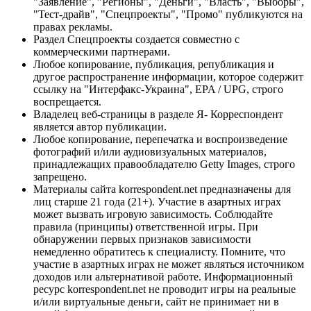
"Заявление", "Регионы", "Деньги", "Власть", "Выборы",
"Тест-драйв", "Спецпроекты", "Промо" публикуются на
правах рекламы.
Раздел Спецпроекты создается совместно с
коммерческими партнерами.
Любое копирование, публикация, републикация и
другое распространение информации, которое содержит
ссылку на "Интерфакс-Украина", EPA / UPG, строго
воспрещается.
Владелец веб-страницы в разделе Я- Корреспондент
является автор публикации.
Любое копирование, перепечатка и воспроизведение
фотографий и/или аудиовизуальных материалов,
принадлежащих правообладателю Getty Images, строго
запрещено.
Материалы сайта korrespondent.net предназначены для
лиц старше 21 года (21+). Участие в азартных играх
может вызвать игровую зависимость. Соблюдайте
правила (принципы) ответственной игры. При
обнаружении первых признаков зависимости
немедленно обратитесь к специалисту. Помните, что
участие в азартных играх не может являться источником
доходов или альтернативой работе. Информационный
ресурс korrespondent.net не проводит игры на реальные
и/или виртуальные деньги, сайт не принимает ни в