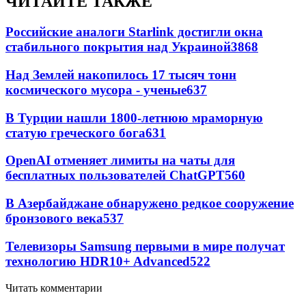
ЧИТАЙТЕ ТАКЖЕ
Российские аналоги Starlink достигли окна
стабильного покрытия над Украиной
3868
Над Землей накопилось 17 тысяч тонн
космического мусора - ученые
637
В Турции нашли 1800-летнюю мраморную
статую греческого бога
631
OpenAI отменяет лимиты на чаты для
бесплатных пользователей ChatGPT
560
В Азербайджане обнаружено редкое сооружение
бронзового века
537
Телевизоры Samsung первыми в мире получат
технологию HDR10+ Advanced
522
Читать комментарии