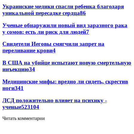
Украинские медики спасли ребенка благодаря
уникальной пересадке сердца
86
Ученые обнаружили новый вид заразного рака
у сомов: есть ли риск для людей
7
Свидетели Иеговы смягчили запрет на
переливание крови
4
В США на убийце испытают новую смертельную
инъекцию
3
4
Медицинские мифы: вредно ли сидеть, скрестив
ноги
3
41
ЛСД положительно влияет на психику -
ученые
52
3
104
Читать комментарии