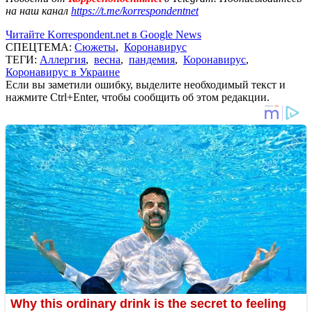
на наш канал
https://t.me/korrespondentnet
Читайте Korrespondent.net в Google News
СПЕЦТЕМА:
Сюжеты
,
Коронавирус
ТЕГИ:
Аллергия
,
весна
,
пандемия
,
Коронавирус
,
Коронавирус в Украине
Если вы заметили ошибку, выделите необходимый текст и
нажмите Ctrl+Enter, чтобы сообщить об этом редакции.