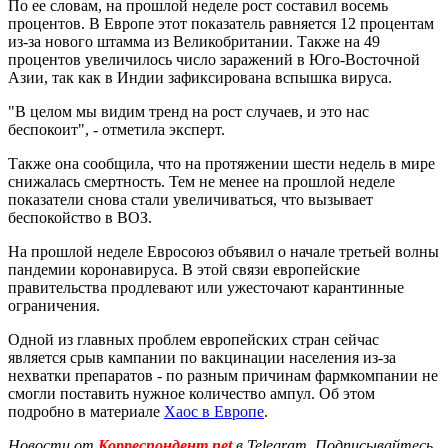
По ее словам, на прошлой неделе рост составил восемь
процентов. В Европе этот показатель равняется 12 процентам
из-за нового штамма из Великобритании. Также на 49
процентов увеличилось число заражений в Юго-Восточной
Азии, так как в Индии зафиксирована вспышка вируса.
"В целом мы видим тренд на рост случаев, и это нас
беспокоит", - отметила эксперт.
Также она сообщила, что на протяжении шести недель в мире
снижалась смертность. Тем не менее на прошлой неделе
показатели снова стали увеличиваться, что вызывает
беспокойство в ВОЗ.
На прошлой неделе Евросоюз объявил о начале третьей волны
пандемии коронавируса. В этой связи европейские
правительства продлевают или ужесточают карантинные
ограничения.
Одной из главных проблем европейских стран сейчас
является срыв кампании по вакцинации населения из-за
нехватки препаратов - по разным причинам фармкомпании не
смогли поставить нужное количество ампул. Об этом
подробно в материале
Хаос в Европе
.
Новости от
Корреспондент.net
в Telegram. Подписывайтесь