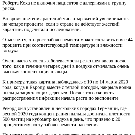
Роберта Коха не включил пациентов с аллергиями в группу
риска.
Во время цветения растений число заражений увеличивается
на четыре процента, если в стране не действует жесткий
карантин, подсчитали исследователи.
Отмечается, что рост заболеваемости может составить и все 44
процента при соответствующей температуре и влажности
воздуха.
Очень часто уровень заболеваемости резко шел вверх после
того, как в течение четырех дней в воздухе отмечалась очень
высокая концентрация пыльцы.
К примеру, такая картина наблюдалась с 10 по 14 марта 2020
года, когда в Европу, вместе с теплой погодой, накрыла волна
пыльцы зацветающих деревьев. После этого скорость
распространения инфекции начала расти по экспоненте.
Рекорд был установлен в нескольких городах Германии, где
весной 2020 года концентрация пыльцы достигала плотности
500 частиц на кубометр воздуха в день, что привело к 20-
процентному росту заболеваемости населения.
При этом строгий локдаун позволяет наполовину снизить эти