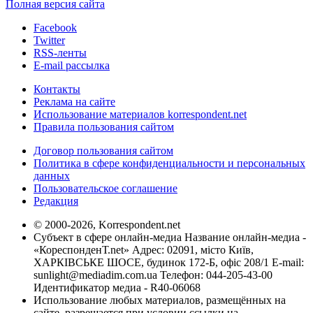
Полная версия сайта
Facebook
Twitter
RSS-ленты
E-mail рассылка
Контакты
Реклама на сайте
Использование материалов korrespondent.net
Правила пользования сайтом
Договор пользования сайтом
Политика в сфере конфиденциальности и персональных
данных
Пользовательское соглашение
Редакция
© 2000-2026, Korrespondent.net
Субъект в сфере онлайн-медиа Название онлайн-медиа -
«КореспонденТ.net» Адрес: 02091, місто Київ,
ХАРКІВСЬКЕ ШОСЕ, будинок 172-Б, офіс 208/1 E-mail:
sunlight@mediadim.com.ua
Телефон: 044-205-43-00
Идентификатор медиа - R40-06068
Использование любых материалов, размещённых на
сайте, разрешается при условии ссылки на