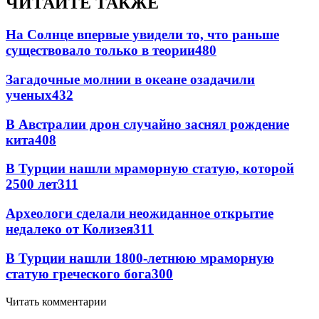
ЧИТАЙТЕ ТАКЖЕ
На Солнце впервые увидели то, что раньше
существовало только в теории
480
Загадочные молнии в океане озадачили
ученых
432
В Австралии дрон случайно заснял рождение
кита
408
В Турции нашли мраморную статую, которой
2500 лет
311
Археологи сделали неожиданное открытие
недалеко от Колизея
311
В Турции нашли 1800-летнюю мраморную
статую греческого бога
300
Читать комментарии