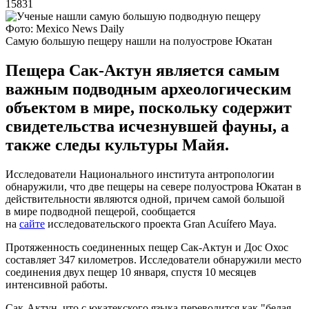
15831
Фото: Mexico News Daily
Самую большую пещеру нашли на полуострове Юкатан
Пещера Сак-Актун является самым
важным подводным археологическим
объектом в мире, поскольку содержит
свидетельства исчезнувшей фауны, а
также следы культуры Майя.
Исследователи Национального института антропологии
обнаружили, что две пещеры на севере полуострова Юкатан в
действительности являются одной, причем самой большой
в мире подводной пещерой, сообщается
на
сайте
исследовательского проекта Gran Acuífero Maya.
Протяженность соединенных пещер Сак-Актун и Дос Охос
составляет 347 километров. Исследователи обнаружили место
соединения двух пещер 10 января, спустя 10 месяцев
интенсивной работы.
Сак-Актун, что с юкатекского языка переводится как "белая