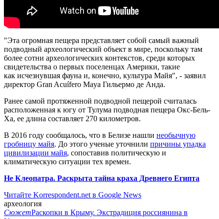
"Эта огромная пещера представляет собой самый важный
подводный археологический объект в мире, поскольку там
более сотни археологических контекстов, среди которых
свидетельства о первых поселенцах Америки, такие
как исчезнувшая фауна и, конечно, культура Майя", - заявил
директор Gran Acuífero Maya Гильермо де Анда.
Ранее самой протяженной подводной пещерой считалась
расположенная к югу от Тулума подводная пещера Окс-Бель-
Ха, ее длина составляет 270 километров.
В 2016 году сообщалось, что в Белизе нашли
необычную
гробницу майя
. До этого ученые уточнили
причины упадка
цивилизации майя
, сопоставив политическую и
климатическую ситуации тех времен.
Не Клеопатра. Раскрыта тайна краха Древнего Египта
Читайте Korrespondent.net в Google News
археология
Сюжет
Раскопки в Крыму. Экстрадиция россиянина в