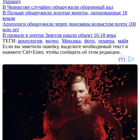
Украину
В Чернигове случайно обнаружили оборонный вал
В Польше обнаружили золотые монеты, датированные 18
веком
Археологи обнаружили череп динозавра возрастом почти 100
млн лет
В провале в центре Звягеля нашли объект 16-18 века
ТЕГИ:
археология
,
видео
,
Мексика
,
фото
,
пещера
,
майя
Если вы заметили ошибку, выделите необходимый текст и
нажмите Ctrl+Enter, чтобы сообщить об этом редакции.