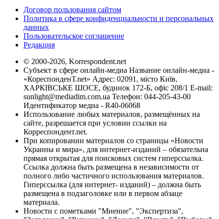
Договор пользования сайтом
Политика в сфере конфиденциальности и персональных
данных
Пользовательское соглашение
Редакция
© 2000-2026, Korrespondent.net
Субъект в сфере онлайн-медиа Название онлайн-медиа -
«КореспонденТ.net» Адрес: 02091, місто Київ,
ХАРКІВСЬКЕ ШОСЕ, будинок 172-Б, офіс 208/1 E-mail:
sunlight@mediadim.com.ua
Телефон: 044-205-43-00
Идентификатор медиа - R40-06068
Использование любых материалов, размещённых на
сайте, разрешается при условии ссылки на
Корреспондент.net.
При копировании материалов со страницы «Новости
Украины и мира», для интернет-изданий – обязательна
прямая открытая для поисковых систем гиперссылка.
Ссылка должна быть размещена в независимости от
полного либо частичного использования материалов.
Гиперссылка (для интернет- изданий) – должна быть
размещена в подзаголовке или в первом абзаце
материала.
Новости с пометками "Мнение", "Экспертиза",