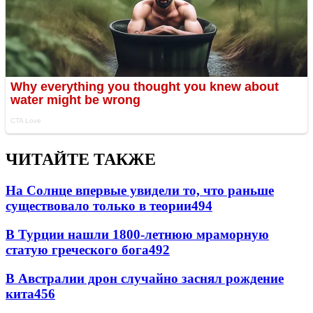
ЧИТАЙТЕ ТАКЖЕ
На Солнце впервые увидели то, что раньше
существовало только в теории
494
В Турции нашли 1800-летнюю мраморную
статую греческого бога
492
В Австралии дрон случайно заснял рождение
кита
456