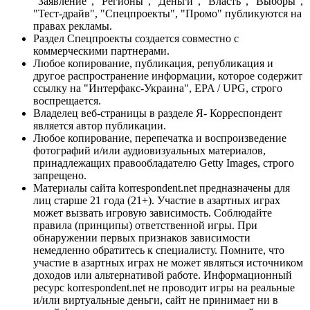
"Заявление", "Регионы", "Деньги", "Власть", "Выборы",
"Тест-драйв", "Спецпроекты", "Промо" публикуются на
правах рекламы.
Раздел Спецпроекты создается совместно с
коммерческими партнерами.
Любое копирование, публикация, републикация и
другое распространение информации, которое содержит
ссылку на "Интерфакс-Украина", EPA / UPG, строго
воспрещается.
Владелец веб-страницы в разделе Я- Корреспондент
является автор публикации.
Любое копирование, перепечатка и воспроизведение
фотографий и/или аудиовизуальных материалов,
принадлежащих правообладателю Getty Images, строго
запрещено.
Материалы сайта korrespondent.net предназначены для
лиц старше 21 года (21+). Участие в азартных играх
может вызвать игровую зависимость. Соблюдайте
правила (принципы) ответственной игры. При
обнаружении первых признаков зависимости
немедленно обратитесь к специалисту. Помните, что
участие в азартных играх не может являться источником
доходов или альтернативой работе. Информационный
ресурс korrespondent.net не проводит игры на реальные
и/или виртуальные деньги, сайт не принимает ни в