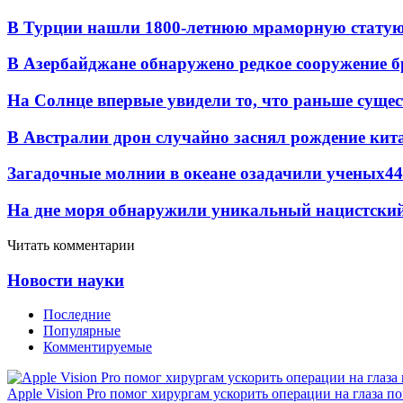
В Турции нашли 1800-летнюю мраморную статую 
В Азербайджане обнаружено редкое сооружение б
На Солнце впервые увидели то, что раньше сущес
В Австралии дрон случайно заснял рождение кит
Загадочные молнии в океане озадачили ученых
44
На дне моря обнаружили уникальный нацистский
Читать комментарии
Новости науки
Последние
Популярные
Комментируемые
Apple Vision Pro помог хирургам ускорить операции на глаза п