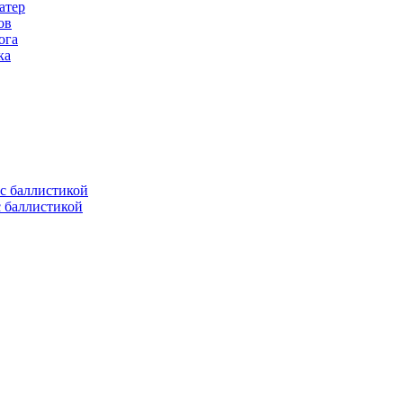
атер
ов
ога
ка
с баллистикой