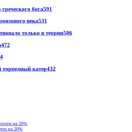
греческого бога
591
ронзового века
531
твовало только в теории
506
а
472
4
 торпедный катер
432
очти на 20%