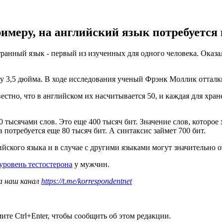
римеру, на английский язык потребуется 
транный язык - первый из изученных для одного человека. Оказа
ту 3,5 дюйма. В ходе исследования ученый Фрэнк Моллик отталки
стно, что в английском их насчитывается 50, и каждая для хран
 40 тысячами слов. Это еще 400 тысяч бит. Значение слов, которо
потребуется еще 80 тысяч бит. А синтаксис займет 700 бит.
йского языка и в случае с другими языками могут значительно о
уровень тестостерона
у мужчин.
а наш канал
https://t.me/korrespondentnet
те Ctrl+Enter, чтобы сообщить об этом редакции.