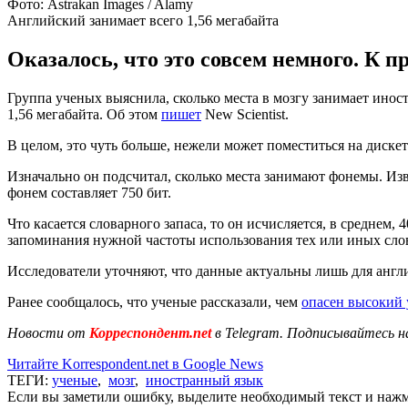
Фото: Astrakan Images / Alamy
Английский занимает всего 1,56 мегабайта
Оказалось, что это совсем немного. К п
Группа ученых выяснила, сколько места в мозгу занимает инос
1,56 мегабайта. Об этом
пишет
New Scientist.
В целом, это чуть больше, нежели может поместиться на диске
Изначально он подсчитал, сколько места занимают фонемы. Изве
фонем составляет 750 бит.
Что касается словарного запаса, то он исчисляется, в среднем,
запоминания нужной частоты использования тех или иных слов 
Исследователи уточняют, что данные актуальны лишь для англи
Ранее сообщалось, что ученые рассказали, чем
опасен высокий 
Новости от
Корреспондент.net
в Telegram. Подписывайтесь н
Читайте Korrespondent.net в Google News
ТЕГИ:
ученые
,
мозг
,
иностранный язык
Если вы заметили ошибку, выделите необходимый текст и нажми