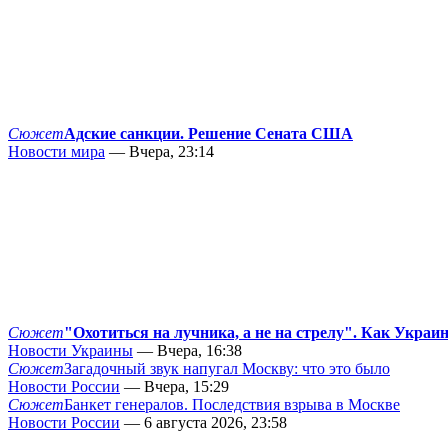
Сюжет
Адские санкции. Решение Сената США
Новости мира
— Вчера, 23:14
Сюжет
"Охотиться на лучника, а не на стрелу". Как Украи
Новости Украины
— Вчера, 16:38
Сюжет
Загадочный звук напугал Москву: что это было
Новости России
— Вчера, 15:29
Сюжет
Банкет генералов. Последствия взрыва в Москве
Новости России
— 6 августа 2026, 23:58