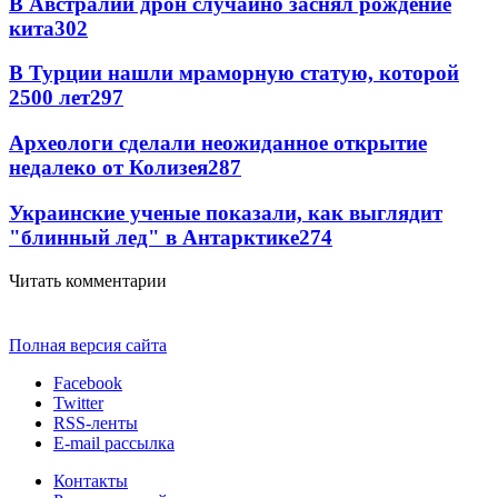
В Австралии дрон случайно заснял рождение
кита
302
В Турции нашли мраморную статую, которой
2500 лет
297
Археологи сделали неожиданное открытие
недалеко от Колизея
287
Украинские ученые показали, как выглядит
"блинный лед" в Антарктике
274
Читать комментарии
Полная версия сайта
Facebook
Twitter
RSS-ленты
E-mail рассылка
Контакты