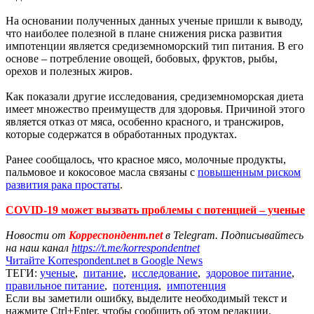
На основании полученных данных ученые пришли к выводу,
что наиболее полезной в плане снижения риска развития
импотенции является средиземноморский тип питания. В его
основе – потребление овощей, бобовых, фруктов, рыбы,
орехов и полезных жиров.
Как показали другие исследования, средиземноморская диета
имеет множество преимуществ для здоровья. Причиной этого
является отказ от мяса, особенно красного, и трансжиров,
которые содержатся в обработанных продуктах.
Ранее сообщалось, что красное мясо, молочные продукты,
пальмовое и кокосовое масла связаны с
повышенным риском
развития рака простаты
.
COVID-19 может вызвать проблемы с потенцией – ученые
Новости от
Корреспондент.net
в Telegram. Подписывайтесь
на наш канал
https://t.me/korrespondentnet
Читайте Korrespondent.net в Google News
ТЕГИ:
ученые
,
питание
,
исследование
,
здоровое питание
,
правильное питание
,
потенция
,
импотенция
Если вы заметили ошибку, выделите необходимый текст и
нажмите Ctrl+Enter, чтобы сообщить об этом редакции.