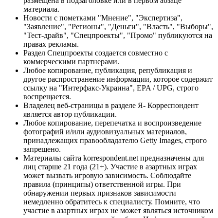
размещена в подзаголовке или в первом абзаце
материала.
Новости с пометками "Мнение", "Экспертиза",
"Заявление", "Регионы", "Деньги", "Власть", "Выборы",
"Тест-драйв", "Спецпроекты", "Промо" публикуются на
правах рекламы.
Раздел Спецпроекты создается совместно с
коммерческими партнерами.
Любое копирование, публикация, републикация и
другое распространение информации, которое содержит
ссылку на "Интерфакс-Украина", EPA / UPG, строго
воспрещается.
Владелец веб-страницы в разделе Я- Корреспондент
является автор публикации.
Любое копирование, перепечатка и воспроизведение
фотографий и/или аудиовизуальных материалов,
принадлежащих правообладателю Getty Images, строго
запрещено.
Материалы сайта korrespondent.net предназначены для
лиц старше 21 года (21+). Участие в азартных играх
может вызвать игровую зависимость. Соблюдайте
правила (принципы) ответственной игры. При
обнаружении первых признаков зависимости
немедленно обратитесь к специалисту. Помните, что
участие в азартных играх не может являться источником