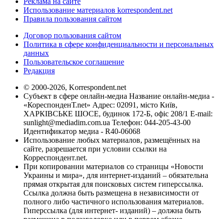
Реклама на сайте
Использование материалов korrespondent.net
Правила пользования сайтом
Договор пользования сайтом
Политика в сфере конфиденциальности и персональных
данных
Пользовательское соглашение
Редакция
© 2000-2026, Korrespondent.net
Субъект в сфере онлайн-медиа Название онлайн-медиа -
«КореспонденТ.net» Адрес: 02091, місто Київ,
ХАРКІВСЬКЕ ШОСЕ, будинок 172-Б, офіс 208/1 E-mail:
sunlight@mediadim.com.ua
Телефон: 044-205-43-00
Идентификатор медиа - R40-06068
Использование любых материалов, размещённых на
сайте, разрешается при условии ссылки на
Корреспондент.net.
При копировании материалов со страницы «Новости
Украины и мира», для интернет-изданий – обязательна
прямая открытая для поисковых систем гиперссылка.
Ссылка должна быть размещена в независимости от
полного либо частичного использования материалов.
Гиперссылка (для интернет- изданий) – должна быть