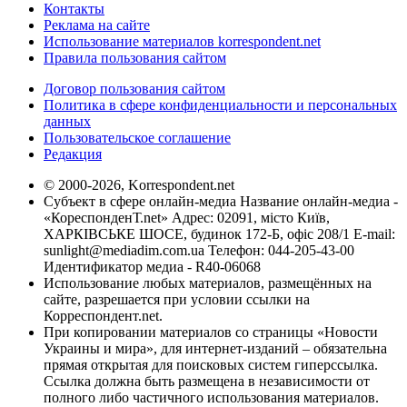
Контакты
Реклама на сайте
Использование материалов korrespondent.net
Правила пользования сайтом
Договор пользования сайтом
Политика в сфере конфиденциальности и персональных
данных
Пользовательское соглашение
Редакция
© 2000-2026, Korrespondent.net
Субъект в сфере онлайн-медиа Название онлайн-медиа -
«КореспонденТ.net» Адрес: 02091, місто Київ,
ХАРКІВСЬКЕ ШОСЕ, будинок 172-Б, офіс 208/1 E-mail:
sunlight@mediadim.com.ua
Телефон: 044-205-43-00
Идентификатор медиа - R40-06068
Использование любых материалов, размещённых на
сайте, разрешается при условии ссылки на
Корреспондент.net.
При копировании материалов со страницы «Новости
Украины и мира», для интернет-изданий – обязательна
прямая открытая для поисковых систем гиперссылка.
Ссылка должна быть размещена в независимости от
полного либо частичного использования материалов.