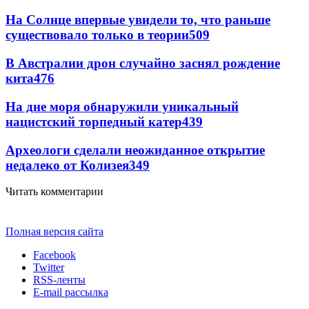
На Солнце впервые увидели то, что раньше
существовало только в теории
509
В Австралии дрон случайно заснял рождение
кита
476
На дне моря обнаружили уникальный
нацистский торпедный катер
439
Археологи сделали неожиданное открытие
недалеко от Колизея
349
Читать комментарии
Полная версия сайта
Facebook
Twitter
RSS-ленты
E-mail рассылка