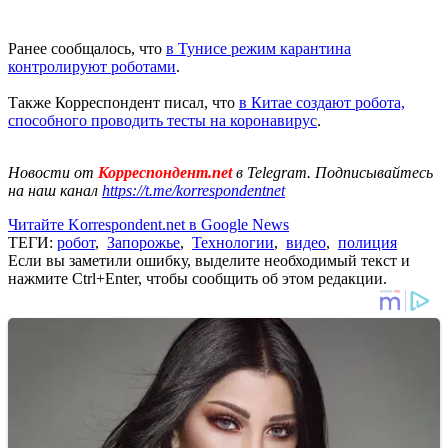
Ранее сообщалось, что
в Тунисе режим карантина
контролируют роботами
.
Также Корреспондент писал, что
в Китае создают робота,
способного проводить тесты на коронавирус
.
Новости от
Корреспондент.net
в Telegram. Подписывайтесь
на наш канал
https://t.me/korrespondentnet
Читайте Korrespondent.net в Google News
ТЕГИ:
робот
,
Запорожье
,
Технологии
,
видео
,
полиция
Если вы заметили ошибку, выделите необходимый текст и
нажмите Ctrl+Enter, чтобы сообщить об этом редакции.