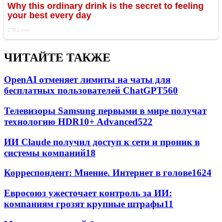
ЧИТАЙТЕ ТАКЖЕ
OpenAI отменяет лимиты на чаты для
бесплатных пользователей ChatGPT
560
Телевизоры Samsung первыми в мире получат
технологию HDR10+ Advanced
522
ИИ Claude получил доступ к сети и проник в
системы компаний
18
Корреспондент: Мнение. Интернет в голове
16
24
Евросоюз ужесточает контроль за ИИ:
компаниям грозят крупные штрафы
11