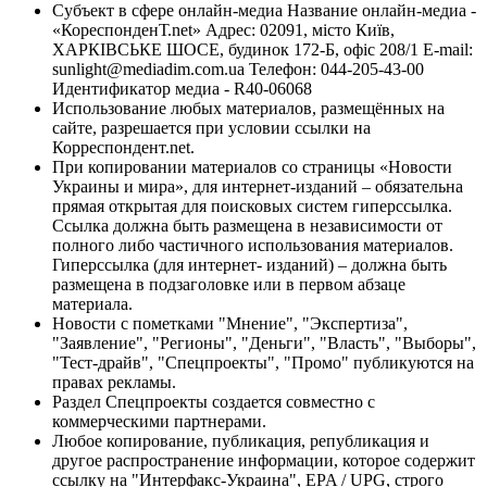
Субъект в сфере онлайн-медиа Название онлайн-медиа -
«КореспонденТ.net» Адрес: 02091, місто Київ,
ХАРКІВСЬКЕ ШОСЕ, будинок 172-Б, офіс 208/1 E-mail:
sunlight@mediadim.com.ua
Телефон: 044-205-43-00
Идентификатор медиа - R40-06068
Использование любых материалов, размещённых на
сайте, разрешается при условии ссылки на
Корреспондент.net.
При копировании материалов со страницы «Новости
Украины и мира», для интернет-изданий – обязательна
прямая открытая для поисковых систем гиперссылка.
Ссылка должна быть размещена в независимости от
полного либо частичного использования материалов.
Гиперссылка (для интернет- изданий) – должна быть
размещена в подзаголовке или в первом абзаце
материала.
Новости с пометками "Мнение", "Экспертиза",
"Заявление", "Регионы", "Деньги", "Власть", "Выборы",
"Тест-драйв", "Спецпроекты", "Промо" публикуются на
правах рекламы.
Раздел Спецпроекты создается совместно с
коммерческими партнерами.
Любое копирование, публикация, републикация и
другое распространение информации, которое содержит
ссылку на "Интерфакс-Украина", EPA / UPG, строго