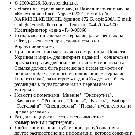
© 2000-2026, Korrespondent.net
Субъект в сфере онлайн-медиа Название онлайн-медиа -
«КореспонденТ.net» Адрес: 02091, місто Київ,
ХАРКІВСЬКЕ ШОСЕ, будинок 172-Б, офіс 208/1 E-mail:
sunlight@mediadim.com.ua
Телефон: 044-205-43-00
Идентификатор медиа - R40-06068
Использование любых материалов, размещённых на
сайте, разрешается при условии ссылки на
Корреспондент.net.
При копировании материалов со страницы «Новости
Украины и мира», для интернет-изданий – обязательна
прямая открытая для поисковых систем гиперссылка.
Ссылка должна быть размещена в независимости от
полного либо частичного использования материалов.
Гиперссылка (для интернет- изданий) – должна быть
размещена в подзаголовке или в первом абзаце
материала.
Новости с пометками "Мнение", "Экспертиза",
"Заявление", "Регионы", "Деньги", "Власть", "Выборы",
"Тест-драйв", "Спецпроекты", "Промо" публикуются на
правах рекламы.
Раздел Спецпроекты создается совместно с
коммерческими партнерами.
Любое копирование, публикация, републикация и
другое распространение информации, которое содержит