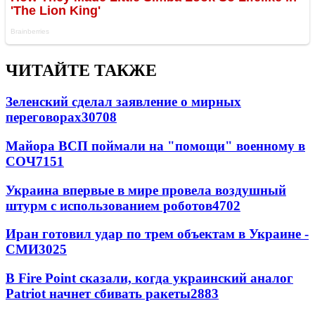
ЧИТАЙТЕ ТАКЖЕ
Зеленский сделал заявление о мирных
переговорах
30708
Майора ВСП поймали на "помощи" военному в
СОЧ
7151
Украина впервые в мире провела воздушный
штурм с использованием роботов
4702
Иран готовил удар по трем объектам в Украине -
СМИ
3025
В Fire Point сказали, когда украинский аналог
Patriot начнет сбивать ракеты
2883