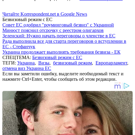
Читайте Korrespondent.net в Google News
Безвизовый режим с ЕС
Совет ЕС одобрил "роуминговый безвиз" с Украиной
Минюст пояснил отсрочку с реестром олигархов
Зеленский: Нужно начать переговоры о членстве в ЕС
Рада выполнила все для старта переговоров о вступлении в
ЕС - Стефанчук
Украина продолжает выполнять требования безвиза - ЕК
СПЕЦТЕМА:
Безвизовый режим с ЕС
ТЕГИ:
Украина
,
Визы
,
безвизовый режим
,
Европарламент
,
отмена виз Украина ЕС
Если вы заметили ошибку, выделите необходимый текст и
нажмите Ctrl+Enter, чтобы сообщить об этом редакции.