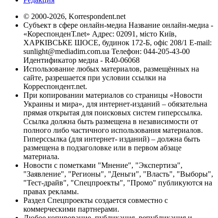
© 2000-2026, Korrespondent.net
Субъект в сфере онлайн-медиа Название онлайн-медиа -
«КореспонденТ.net» Адрес: 02091, місто Київ,
ХАРКІВСЬКЕ ШОСЕ, будинок 172-Б, офіс 208/1 E-mail:
sunlight@mediadim.com.ua
Телефон: 044-205-43-00
Идентификатор медиа - R40-06068
Использование любых материалов, размещённых на
сайте, разрешается при условии ссылки на
Корреспондент.net.
При копировании материалов со страницы «Новости
Украины и мира», для интернет-изданий – обязательна
прямая открытая для поисковых систем гиперссылка.
Ссылка должна быть размещена в независимости от
полного либо частичного использования материалов.
Гиперссылка (для интернет- изданий) – должна быть
размещена в подзаголовке или в первом абзаце
материала.
Новости с пометками "Мнение", "Экспертиза",
"Заявление", "Регионы", "Деньги", "Власть", "Выборы",
"Тест-драйв", "Спецпроекты", "Промо" публикуются на
правах рекламы.
Раздел Спецпроекты создается совместно с
коммерческими партнерами.
Любое копирование, публикация, републикация и