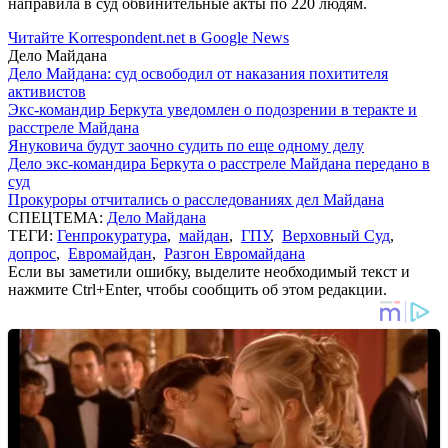
направила в суд обвинительные акты по 220 людям.
Читайте Korrespondent.net в Google News
Дело Майдана
Дело Майдана: суд освободил от наказания похитителя
активистов
Экс-командир Беркута уведомлен о подозрении в теракте и
расстреле Майдана
Януковича будут заочно судить по еще одному делу
Дело экс-командира Беркута о расстреле Майдана передано в
суд
Прокуроры отчитались о расследованиях дел Майдана
СПЕЦТЕМА:
Дело Майдана
ТЕГИ:
Генпрокуратура
,
майдан
,
ГПУ
,
Верховный Суд
,
допрос
,
Евромайдан
,
Разгон Евромайдана
Если вы заметили ошибку, выделите необходимый текст и
нажмите Ctrl+Enter, чтобы сообщить об этом редакции.