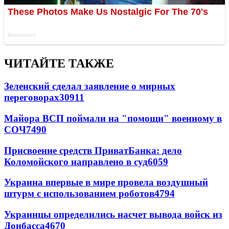
ЧИТАЙТЕ ТАКЖЕ
Зеленский сделал заявление о мирных
переговорах
30911
Майора ВСП поймали на "помощи" военному в
СОЧ
7490
Присвоение средств ПриватБанка: дело
Коломойского направлено в суд
6059
Украина впервые в мире провела воздушный
штурм с использованием роботов
4794
Украинцы определились насчет вывода войск из
Донбасса
4670