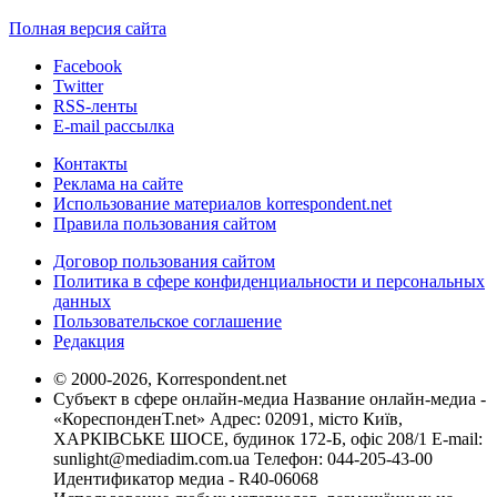
Полная версия сайта
Facebook
Twitter
RSS-ленты
E-mail рассылка
Контакты
Реклама на сайте
Использование материалов korrespondent.net
Правила пользования сайтом
Договор пользования сайтом
Политика в сфере конфиденциальности и персональных
данных
Пользовательское соглашение
Редакция
© 2000-2026, Korrespondent.net
Субъект в сфере онлайн-медиа Название онлайн-медиа -
«КореспонденТ.net» Адрес: 02091, місто Київ,
ХАРКІВСЬКЕ ШОСЕ, будинок 172-Б, офіс 208/1 E-mail:
sunlight@mediadim.com.ua
Телефон: 044-205-43-00
Идентификатор медиа - R40-06068