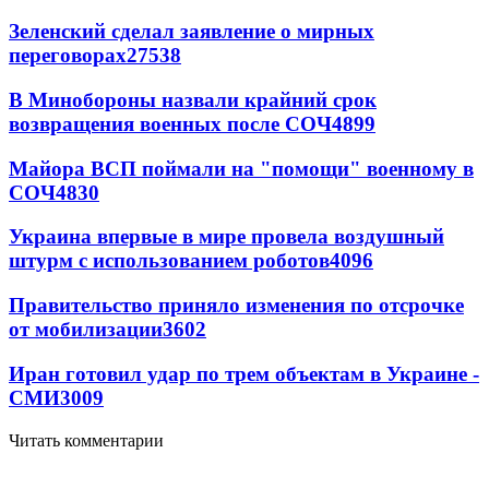
Зеленский сделал заявление о мирных
переговорах
27538
В Минобороны назвали крайний срок
возвращения военных после СОЧ
4899
Майора ВСП поймали на "помощи" военному в
СОЧ
4830
Украина впервые в мире провела воздушный
штурм с использованием роботов
4096
Правительство приняло изменения по отсрочке
от мобилизации
3602
Иран готовил удар по трем объектам в Украине -
СМИ
3009
Читать комментарии