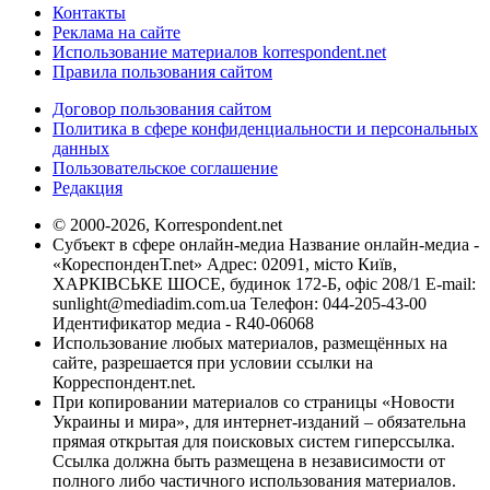
Контакты
Реклама на сайте
Использование материалов korrespondent.net
Правила пользования сайтом
Договор пользования сайтом
Политика в сфере конфиденциальности и персональных
данных
Пользовательское соглашение
Редакция
© 2000-2026, Korrespondent.net
Субъект в сфере онлайн-медиа Название онлайн-медиа -
«КореспонденТ.net» Адрес: 02091, місто Київ,
ХАРКІВСЬКЕ ШОСЕ, будинок 172-Б, офіс 208/1 E-mail:
sunlight@mediadim.com.ua
Телефон: 044-205-43-00
Идентификатор медиа - R40-06068
Использование любых материалов, размещённых на
сайте, разрешается при условии ссылки на
Корреспондент.net.
При копировании материалов со страницы «Новости
Украины и мира», для интернет-изданий – обязательна
прямая открытая для поисковых систем гиперссылка.
Ссылка должна быть размещена в независимости от
полного либо частичного использования материалов.