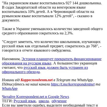
"На украинском языке воспитывались 927 144 дошкольника.
В садах Закарпатской области на венгерском языке
воспитывались 10% детей. А в Черновицкой области на
румынском языке воспитывали 12% детей", - сказано в
документе.
Также в Украине уменьшилось количество заведений общего
среднего образования сократилось на 2,3%.
"Следует заметить, что количество школьников, изучающих
русский язык как отдельный предмет, сократилось до 768", -
говорится в отчете языкового омбудсмена.
Напомним,
Эстония планирует прекратить финансирование
образования на русском языке
. А большинство украинцев
считают, что
русский язык должен быть устранен из
официального обихода
.
Новини від
Корреспондент.net
в Telegram та WhatsApp.
Підписуйтесь на наші канали
https://t.me/korrespondentnet
та
WhatsApp
Читайте Korrespondent.net в Google News
ТЕГИ:
Русский язык
,
школа
,
обучение
Если вы заметили ошибку, выделите необходимый текст и