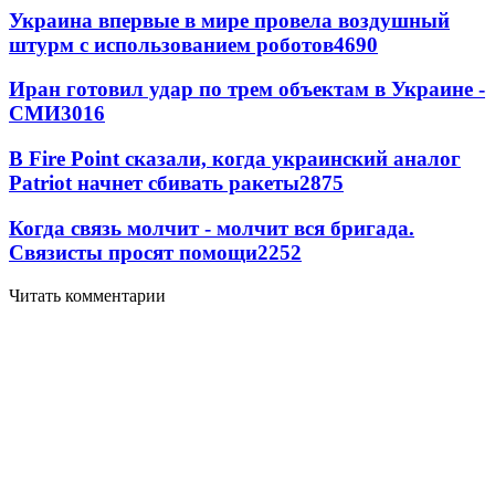
Украина впервые в мире провела воздушный
штурм с использованием роботов
4690
Иран готовил удар по трем объектам в Украине -
СМИ
3016
В Fire Point сказали, когда украинский аналог
Patriot начнет сбивать ракеты
2875
Когда связь молчит - молчит вся бригада.
Связисты просят помощи
2252
Читать комментарии