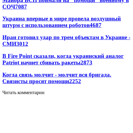
Майора ВСП поймали на "помощи" военному в
СОЧ
7087
Украина впервые в мире провела воздушный
штурм с использованием роботов
4687
Иран готовил удар по трем объектам в Украине -
СМИ
3012
В Fire Point сказали, когда украинский аналог
Patriot начнет сбивать ракеты
2873
Когда связь молчит - молчит вся бригада.
Связисты просят помощи
2252
Читать комментарии