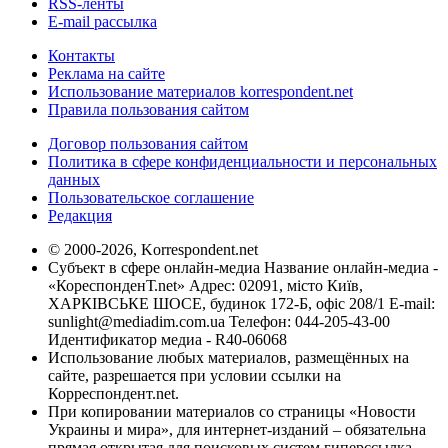
RSS-ленты
E-mail рассылка
Контакты
Реклама на сайте
Использование материалов korrespondent.net
Правила пользования сайтом
Договор пользования сайтом
Политика в сфере конфиденциальности и персональных
данных
Пользовательское соглашение
Редакция
© 2000-2026, Korrespondent.net
Субъект в сфере онлайн-медиа Название онлайн-медиа -
«КореспонденТ.net» Адрес: 02091, місто Київ,
ХАРКІВСЬКЕ ШОСЕ, будинок 172-Б, офіс 208/1 E-mail:
sunlight@mediadim.com.ua
Телефон: 044-205-43-00
Идентификатор медиа - R40-06068
Использование любых материалов, размещённых на
сайте, разрешается при условии ссылки на
Корреспондент.net.
При копировании материалов со страницы «Новости
Украины и мира», для интернет-изданий – обязательна
прямая открытая для поисковых систем гиперссылка.