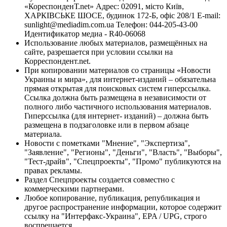
«КореспонденТ.net» Адрес: 02091, місто Київ,
ХАРКІВСЬКЕ ШОСЕ, будинок 172-Б, офіс 208/1 E-mail:
sunlight@mediadim.com.ua
Телефон: 044-205-43-00
Идентификатор медиа - R40-06068
Использование любых материалов, размещённых на
сайте, разрешается при условии ссылки на
Корреспондент.net.
При копировании материалов со страницы «Новости
Украины и мира», для интернет-изданий – обязательна
прямая открытая для поисковых систем гиперссылка.
Ссылка должна быть размещена в независимости от
полного либо частичного использования материалов.
Гиперссылка (для интернет- изданий) – должна быть
размещена в подзаголовке или в первом абзаце
материала.
Новости с пометками "Мнение", "Экспертиза",
"Заявление", "Регионы", "Деньги", "Власть", "Выборы",
"Тест-драйв", "Спецпроекты", "Промо" публикуются на
правах рекламы.
Раздел Спецпроекты создается совместно с
коммерческими партнерами.
Любое копирование, публикация, републикация и
другое распространение информации, которое содержит
ссылку на "Интерфакс-Украина", EPA / UPG, строго
воспрещается.