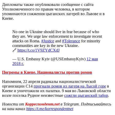
Дипломаты также опубликовали сообщение с сайта
Уполномоченного по правам человека, в котором
упоминаются сожжения цыганских лагерей во Львове и в
Киеве.
No one in Ukraine should live in fear because of who
they are. We urge law enforcement to investigate recent
attacks on Roma.
#Justice
and
#Tolerance
for minority
communities are key in the new Ukraine.
🔗
https://t.co/1V9ZYdCXdJ
— U.S. Embassy Kyiv (@USEmbassyKyiv)
12 мая
2018 г.
Погромы в Киеве. Националисты против ромов
Напомним, 22 апреля радикалы националистической
организации С14
прогнали ромов из лагеря на Лысой горе
в
Киеве и уничтожили их палатки. 9 мая во Львовской области
возле поселка Рудное неизвестные
сожгли цыганский табор
.
Новости от
Корреспондент.net
в Telegram. Подписывайтесь
на наш канал
https://t.me/korrespondentnet