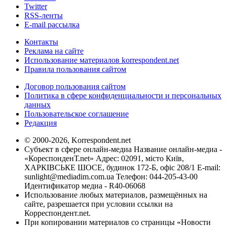
Twitter
RSS-ленты
E-mail рассылка
Контакты
Реклама на сайте
Использование материалов korrespondent.net
Правила пользования сайтом
Договор пользования сайтом
Политика в сфере конфиденциальности и персональных
данных
Пользовательское соглашение
Редакция
© 2000-2026, Korrespondent.net
Субъект в сфере онлайн-медиа Название онлайн-медиа -
«КореспонденТ.net» Адрес: 02091, місто Київ,
ХАРКІВСЬКЕ ШОСЕ, будинок 172-Б, офіс 208/1 E-mail:
sunlight@mediadim.com.ua
Телефон: 044-205-43-00
Идентификатор медиа - R40-06068
Использование любых материалов, размещённых на
сайте, разрешается при условии ссылки на
Корреспондент.net.
При копировании материалов со страницы «Новости