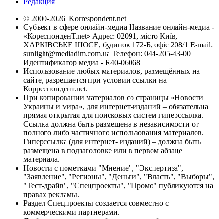
Редакция
© 2000-2026, Korrespondent.net
Субъект в сфере онлайн-медиа Название онлайн-медиа -
«КореспонденТ.net» Адрес: 02091, місто Київ,
ХАРКІВСЬКЕ ШОСЕ, будинок 172-Б, офіс 208/1 E-mail:
sunlight@mediadim.com.ua
Телефон: 044-205-43-00
Идентификатор медиа - R40-06068
Использование любых материалов, размещённых на
сайте, разрешается при условии ссылки на
Корреспондент.net.
При копировании материалов со страницы «Новости
Украины и мира», для интернет-изданий – обязательна
прямая открытая для поисковых систем гиперссылка.
Ссылка должна быть размещена в независимости от
полного либо частичного использования материалов.
Гиперссылка (для интернет- изданий) – должна быть
размещена в подзаголовке или в первом абзаце
материала.
Новости с пометками "Мнение", "Экспертиза",
"Заявление", "Регионы", "Деньги", "Власть", "Выборы",
"Тест-драйв", "Спецпроекты", "Промо" публикуются на
правах рекламы.
Раздел Спецпроекты создается совместно с
коммерческими партнерами.