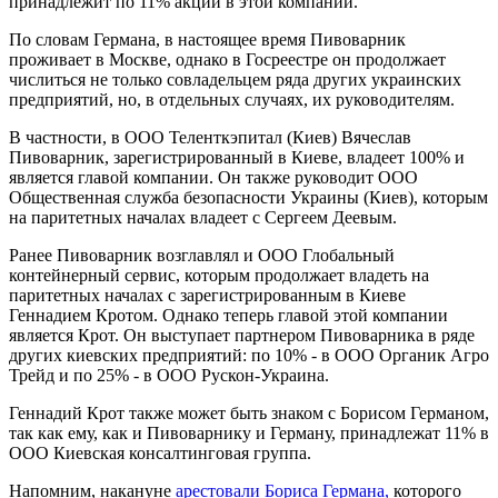
принадлежит по 11% акций в этой компании.
По словам Германа, в настоящее время Пивоварник
проживает в Москве, однако в Госреестре он продолжает
числиться не только совладельцем ряда других украинских
предприятий, но, в отдельных случаях, их руководителям.
В частности, в ООО Теленткэпитал (Киев) Вячеслав
Пивоварник, зарегистрированный в Киеве, владеет 100% и
является главой компании. Он также руководит ООО
Общественная служба безопасности Украины (Киев), которым
на паритетных началах владеет с Сергеем Деевым.
Ранее Пивоварник возглавлял и ООО Глобальный
контейнерный сервис, которым продолжает владеть на
паритетных началах с зарегистрированным в Киеве
Геннадием Кротом. Однако теперь главой этой компании
является Крот. Он выступает партнером Пивоварника в ряде
других киевских предприятий: по 10% - в ООО Органик Агро
Трейд и по 25% - в ООО Рускон-Украина.
Геннадий Крот также может быть знаком с Борисом Германом,
так как ему, как и Пивоварнику и Герману, принадлежат 11% в
ООО Киевская консалтинговая группа.
Напомним, накануне
арестовали Бориса Германа,
которого