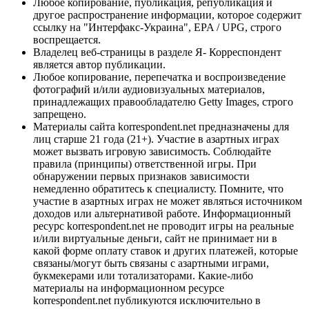
Любое копирование, публикация, републикация и
другое распространение информации, которое содержит
ссылку на "Интерфакс-Украина", EPA / UPG, строго
воспрещается.
Владелец веб-страницы в разделе Я- Корреспондент
является автор публикации.
Любое копирование, перепечатка и воспроизведение
фотографий и/или аудиовизуальных материалов,
принадлежащих правообладателю Getty Images, строго
запрещено.
Материалы сайта korrespondent.net предназначены для
лиц старше 21 года (21+). Участие в азартных играх
может вызвать игровую зависимость. Соблюдайте
правила (принципы) ответственной игры. При
обнаружении первых признаков зависимости
немедленно обратитесь к специалисту. Помните, что
участие в азартных играх не может являться источником
доходов или альтернативой работе. Информационный
ресурс korrespondent.net не проводит игры на реальные
и/или виртуальные деньги, сайт не принимает ни в
какой форме оплату ставок и других платежей, которые
связаны/могут быть связаны с азартными играми,
букмекерами или тотализаторами. Какие-либо
материалы на информационном ресурсе
korrespondent.net публикуются исключительно в