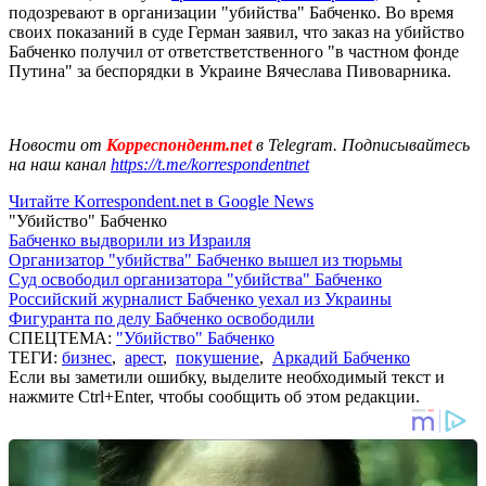
подозревают в организации "убийства" Бабченко. Во время
своих показаний в суде Герман заявил, что заказ на убийство
Бабченко получил от ответстветственного "в частном фонде
Путина" за беспорядки в Украине Вячеслава Пивоварника.
Новости от
Корреспондент.net
в Telegram. Подписывайтесь
на наш канал
https://t.me/korrespondentnet
Читайте Korrespondent.net в Google News
"Убийство" Бабченко
Бабченко выдворили из Израиля
Организатор "убийства" Бабченко вышел из тюрьмы
Суд освободил организатора "убийства" Бабченко
Российский журналист Бабченко уехал из Украины
Фигуранта по делу Бабченко освободили
СПЕЦТЕМА:
"Убийство" Бабченко
ТЕГИ:
бизнес
,
арест
,
покушение
,
Аркадий Бабченко
Если вы заметили ошибку, выделите необходимый текст и
нажмите Ctrl+Enter, чтобы сообщить об этом редакции.