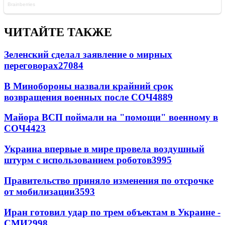
ЧИТАЙТЕ ТАКЖЕ
Зеленский сделал заявление о мирных
переговорах
27084
В Минобороны назвали крайний срок
возвращения военных после СОЧ
4889
Майора ВСП поймали на "помощи" военному в
СОЧ
4423
Украина впервые в мире провела воздушный
штурм с использованием роботов
3995
Правительство приняло изменения по отсрочке
от мобилизации
3593
Иран готовил удар по трем объектам в Украине -
СМИ
2998