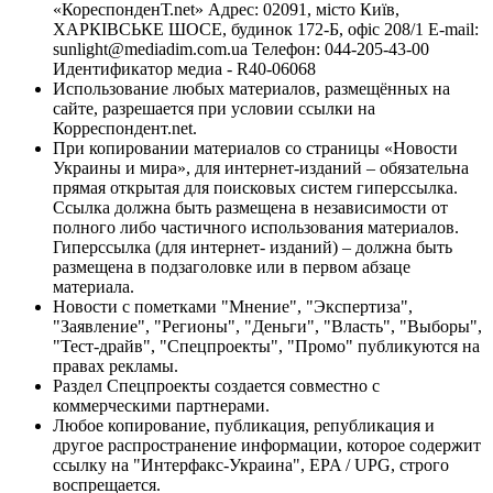
«КореспонденТ.net» Адрес: 02091, місто Київ,
ХАРКІВСЬКЕ ШОСЕ, будинок 172-Б, офіс 208/1 E-mail:
sunlight@mediadim.com.ua
Телефон: 044-205-43-00
Идентификатор медиа - R40-06068
Использование любых материалов, размещённых на
сайте, разрешается при условии ссылки на
Корреспондент.net.
При копировании материалов со страницы «Новости
Украины и мира», для интернет-изданий – обязательна
прямая открытая для поисковых систем гиперссылка.
Ссылка должна быть размещена в независимости от
полного либо частичного использования материалов.
Гиперссылка (для интернет- изданий) – должна быть
размещена в подзаголовке или в первом абзаце
материала.
Новости с пометками "Мнение", "Экспертиза",
"Заявление", "Регионы", "Деньги", "Власть", "Выборы",
"Тест-драйв", "Спецпроекты", "Промо" публикуются на
правах рекламы.
Раздел Спецпроекты создается совместно с
коммерческими партнерами.
Любое копирование, публикация, републикация и
другое распространение информации, которое содержит
ссылку на "Интерфакс-Украина", EPA / UPG, строго
воспрещается.