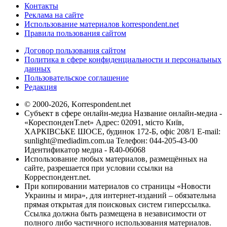
Контакты
Реклама на сайте
Использование материалов korrespondent.net
Правила пользования сайтом
Договор пользования сайтом
Политика в сфере конфиденциальности и персональных
данных
Пользовательское соглашение
Редакция
© 2000-2026, Korrespondent.net
Субъект в сфере онлайн-медиа Название онлайн-медиа -
«КореспонденТ.net» Адрес: 02091, місто Київ,
ХАРКІВСЬКЕ ШОСЕ, будинок 172-Б, офіс 208/1 E-mail:
sunlight@mediadim.com.ua
Телефон: 044-205-43-00
Идентификатор медиа - R40-06068
Использование любых материалов, размещённых на
сайте, разрешается при условии ссылки на
Корреспондент.net.
При копировании материалов со страницы «Новости
Украины и мира», для интернет-изданий – обязательна
прямая открытая для поисковых систем гиперссылка.
Ссылка должна быть размещена в независимости от
полного либо частичного использования материалов.