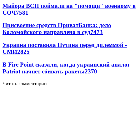
Майора ВСП поймали на "помощи" военному в
СОЧ
7581
Присвоение средств ПриватБанка: дело
Коломойского направлено в суд
7473
Украина поставила Путина перед дилеммой -
СМИ
2825
В Fire Point сказали, когда украинский аналог
Patriot начнет сбивать ракеты
2370
Читать комментарии