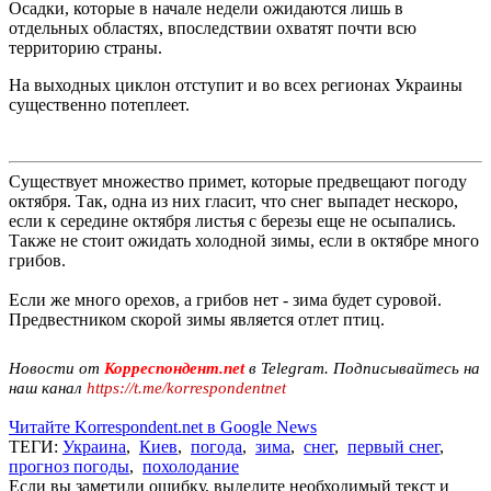
Осадки, которые в начале недели ожидаются лишь в
отдельных областях, впоследствии охватят почти всю
территорию страны.
На выходных циклон отступит и во всех регионах Украины
существенно потеплеет.
Существует множество примет, которые предвещают погоду
октября. Так, одна из них гласит, что снег выпадет нескоро,
если к середине октября листья с березы еще не осыпались.
Также не стоит ожидать холодной зимы, если в октябре много
грибов.
Если же много орехов, а грибов нет - зима будет суровой.
Предвестником скорой зимы является отлет птиц.
Новости от
Корреспондент.net
в Telegram. Подписывайтесь на
наш канал
https://t.me/korrespondentnet
Читайте Korrespondent.net в Google News
ТЕГИ:
Украина
,
Киев
,
погода
,
зима
,
снег
,
первый снег
,
прогноз погоды
,
похолодание
Если вы заметили ошибку, выделите необходимый текст и