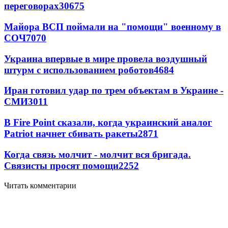
переговорах
30675
Майора ВСП поймали на "помощи" военному в
СОЧ
7070
Украина впервые в мире провела воздушный
штурм с использованием роботов
4684
Иран готовил удар по трем объектам в Украине -
СМИ
3011
В Fire Point сказали, когда украинский аналог
Patriot начнет сбивать ракеты
2871
Когда связь молчит - молчит вся бригада.
Связисты просят помощи
2252
Читать комментарии