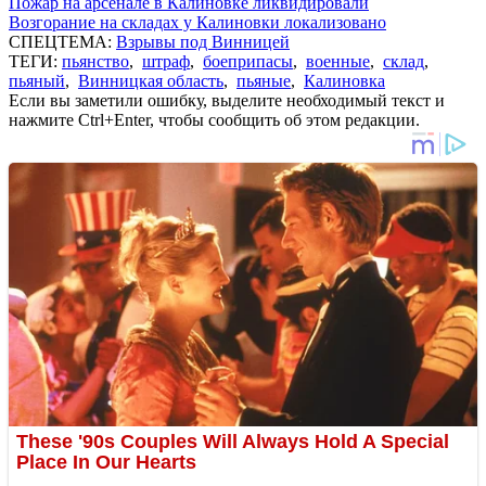
Пожар на арсенале в Калиновке ликвидировали
Возгорание на складах у Калиновки локализовано
СПЕЦТЕМА:
Взрывы под Винницей
ТЕГИ:
пьянство
,
штраф
,
боеприпасы
,
военные
,
склад
,
пьяный
,
Винницкая область
,
пьяные
,
Калиновка
Если вы заметили ошибку, выделите необходимый текст и
нажмите Ctrl+Enter, чтобы сообщить об этом редакции.