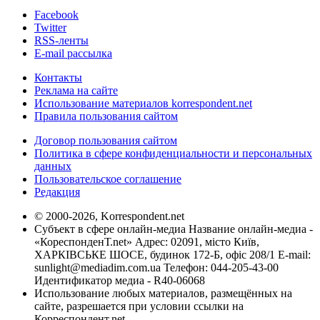
Facebook
Twitter
RSS-ленты
E-mail рассылка
Контакты
Реклама на сайте
Использование материалов korrespondent.net
Правила пользования сайтом
Договор пользования сайтом
Политика в сфере конфиденциальности и персональных
данных
Пользовательское соглашение
Редакция
© 2000-2026, Korrespondent.net
Субъект в сфере онлайн-медиа Название онлайн-медиа -
«КореспонденТ.net» Адрес: 02091, місто Київ,
ХАРКІВСЬКЕ ШОСЕ, будинок 172-Б, офіс 208/1 E-mail:
sunlight@mediadim.com.ua
Телефон: 044-205-43-00
Идентификатор медиа - R40-06068
Использование любых материалов, размещённых на
сайте, разрешается при условии ссылки на
Корреспондент.net.