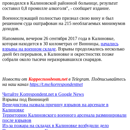
проводился в Калиновской районной больнице, результат
составил 0,8 промилле алкоголя", - сообщает издание.
Военнослужащий полностью признал свою вину и был
решением суда оштрафован на 215 необлагаемых минимумов
доходов.
Напомним, вечером 26 сентября 2017 года в Калиновке,
которая находится в 30 километрах от Винницы,
начались
взрывы на военном складе
. Взрывы продолжались несколько
дней без перерывов, в Калиновке и окрестностях позже
собрали около тысячи неразорвавшихся снарядов.
Новости от
Корреспондент.net
в Telegram. Подписывайтесь
на наш канал
https://t.me/korrespondentnet
Читайте Korrespondent.net в Google News
Взрывы под Винницей
Венедиктова назвала причину взрывов на арсенале в
Калиновке
Территорию Калиновского военного арсенала разминировали
после взрывов
Из-за пожара на складах в Калиновке возбудили дело