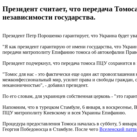
Президент считает, что передача Томо
независимости государства.
Президент Петр Порошенко гарантирует, что Украина будет ув
"Я как президент гарантирую от имени государства, что Укра
передачи митрополиту Епифанию томоса об автокефалии Прав
Президент подчеркнул, что передача томоса ПЦУ сохранится 
"Томос для нас - это фактически еще один акт провозглашения
межконфессиональный мир, усилит права и свободы граждан, о
неканоничностью", - добавил президент.
По его словам, для украинцев собственная церковь - "это гара
Напомним, что в турецком Стамбуле, 6 января, в воскресень
ПЦУ митрополиту Киевскому и всея Украины Епифанию.
Процедура предоставления Томоса началась в субботу, 5 янва
Георгия Победоносца в Стамбуле. После чего
Вселенский патр