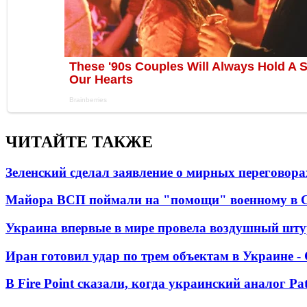
ЧИТАЙТЕ ТАКЖЕ
Зеленский сделал заявление о мирных переговора
Майора ВСП поймали на "помощи" военному в
Украина впервые в мире провела воздушный шту
Иран готовил удар по трем объектам в Украине 
В Fire Point сказали, когда украинский аналог Pa