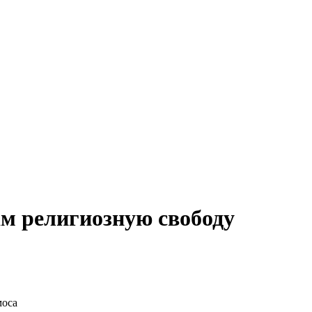
м религиозную свободу
моса