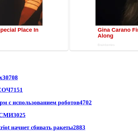
х
30708
 СОЧ
7151
рм с использованием роботов
4702
- СМИ
3025
triot начнет сбивать ракеты
2883