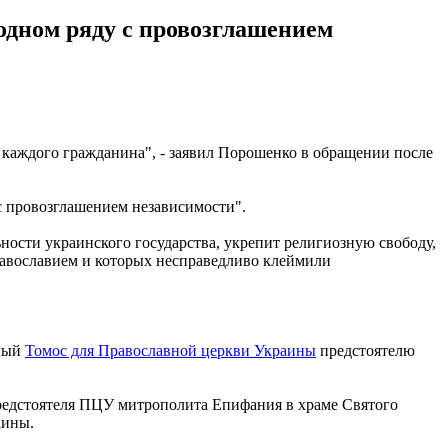
одном ряду с провозглашением
я каждого гражданина", - заявил Порошенко в обращении после
с провозглашением независимости".
ности украинского государства, укрепит религиозную свободу,
равославием и которых несправедливо клеймили
нный
Томос для Православной церкви Украины
предстоятелю
 предстоятеля ПЦУ митрополита Епифания в храме Святого
аины.