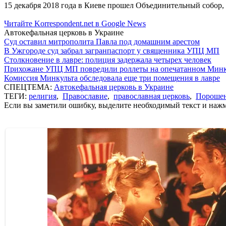
15 декабря 2018 года в Киеве прошел Объединительный собор,
Читайте Korrespondent.net в Google News
Автокефальная церковь в Украине
Суд оставил митрополита Павла под домашним арестом
В Ужгороде суд забрал загранпаспорт у священника УПЦ МП
Столкновение в лавре: полиция задержала четырех человек
Прихожане УПЦ МП повредили роллеты на опечатанном Минк
Комиссия Минкульта обследовала еще три помещения в лавре
СПЕЦТЕМА:
Автокефальная церковь в Украине
ТЕГИ:
религия
,
Православие
,
православная церковь
,
Пороше
Если вы заметили ошибку, выделите необходимый текст и нажми