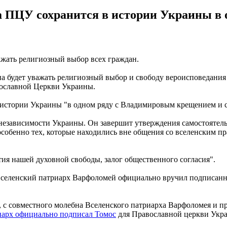
са ПЦУ сохранится в истории Украины в 
ажать религиозный выбор всех граждан.
ина будет уважать религиозный выбор и свободу вероисповедани
ославной Церкви Украины.
в истории Украины "в одном ряду с Владимировым крещением и 
 независимости Украины. Он завершит утверждения самостоятель
собенно тех, которые находились вне общения со вселенским п
нтия нашей духовной свободы, залог общественного согласия".
е, Вселенский патриарх Варфоломей официально вручил подписа
ря, с совместного молебна Вселенского патриарха Варфоломея и
иарх официально подписал Томос
для Православной церкви Укр