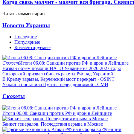
Когда связь молчит - молчит вся бригада. Связи
Читать комментарии
Новости Украины
Последние
Популярные
Комментируемые
Сюжет
Итоги 06.08: Санкции против РФ и дрон в Лейпциге
Назван объем помощи НАТО Украине на 2026-2027 годы
Сикорский призвал сбивать ракеты РФ над Украиной
В Крыму взрывы, Керченский мост перекрыт - OSINT
Украина поставила Путина перед дилеммой - СМИ
Сюжеты
Итоги 06.08: Санкции против РФ и дрон в Лейпциге
Банкет генералов. Последствия взрыва в Москве