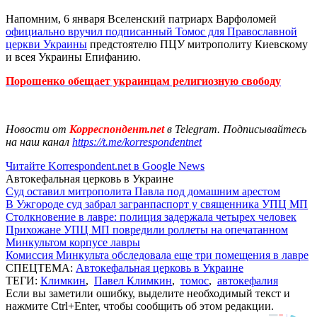
Напомним, 6 января Вселенский патриарх Варфоломей
официально вручил подписанный Томос для Православной
церкви Украины
предстоятелю ПЦУ митрополиту Киевскому
и всея Украины Епифанию.
Порошенко обещает украинцам религиозную свободу
Новости от
Корреспондент.net
в Telegram. Подписывайтесь
на наш канал
https://t.me/korrespondentnet
Читайте Korrespondent.net в Google News
Автокефальная церковь в Украине
Суд оставил митрополита Павла под домашним арестом
В Ужгороде суд забрал загранпаспорт у священника УПЦ МП
Столкновение в лавре: полиция задержала четырех человек
Прихожане УПЦ МП повредили роллеты на опечатанном
Минкультом корпусе лавры
Комиссия Минкульта обследовала еще три помещения в лавре
СПЕЦТЕМА:
Автокефальная церковь в Украине
ТЕГИ:
Климкин
,
Павел Климкин
,
томос
,
автокефалия
Если вы заметили ошибку, выделите необходимый текст и
нажмите Ctrl+Enter, чтобы сообщить об этом редакции.