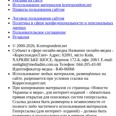
Реклама на сайте
Использование материалов korrespondent.net
Правила пользования сайтом
Договор пользования сайтом
Политика в сфере конфиденциальности и персональных
данных
Пользовательское соглашение
Редакция
© 2000-2026, Korrespondent.net
Субъект в сфере онлайн-медиа Название онлайн-медиа -
«КореспонденТ.net» Адрес: 02091, місто Київ,
ХАРКІВСЬКЕ ШОСЕ, будинок 172-Б, офіс 208/1 E-mail:
sunlight@mediadim.com.ua
Телефон: 044-205-43-00
Идентификатор медиа - R40-06068
Использование любых материалов, размещённых на
сайте, разрешается при условии ссылки на
Корреспондент.net.
При копировании материалов со страницы «Новости
Украины и мира», для интернет-изданий – обязательна
прямая открытая для поисковых систем гиперссылка.
Ссылка должна быть размещена в независимости от
полного либо частичного использования материалов.
Гиперссылка (для интернет- изданий) – должна быть
размещена в подзаголовке или в первом абзаце