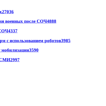
х
27036
ия военных после СОЧ
4888
 СОЧ
4337
рм с использованием роботов
3985
т мобилизации
3590
- СМИ
2997