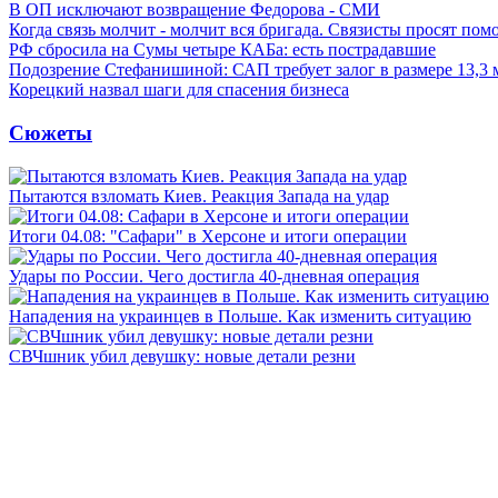
В ОП исключают возвращение Федорова - СМИ
Когда связь молчит - молчит вся бригада. Связисты просят по
РФ сбросила на Сумы четыре КАБа: есть пострадавшие
Подозрение Стефанишиной: САП требует залог в размере 13,3 
Корецкий назвал шаги для спасения бизнеса
Сюжеты
Пытаются взломать Киев. Реакция Запада на удар
Итоги 04.08: "Сафари" в Херсоне и итоги операции
Удары по России. Чего достигла 40-дневная операция
Нападения на украинцев в Польше. Как изменить ситуацию
СВЧшник убил девушку: новые детали резни