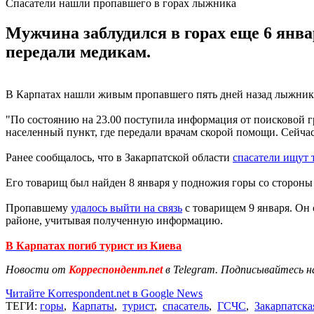
Спасатели нашли пропавшего в горах лыжника
Мужчина заблудился в горах еще 6 янв
передали медикам.
В Карпатах нашли живым пропавшего пять дней назад лыжника 
"По состоянию на 23.00 поступила информация от поисковой г
населенный пункт, где передали врачам скорой помощи. Сейча
Ранее сообщалось, что в Закарпатской области
спасатели ищут 
Его товарищ был найден 8 января у подножия горы со стороны 
Пропавшему
удалось выйти на связь
с товарищем 9 января. Он 
районе, учитывая полученную информацию.
В Карпатах погиб турист из Киева
Новости от
Корреспондент.net
в Telegram. Подписывайтесь н
Читайте Korrespondent.net в Google News
ТЕГИ:
горы
,
Карпаты
,
турист
,
спасатель
,
ГСЧС
,
Закарпатска