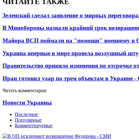
ЧИТАЙТЕ ТАКЖЕ
Зеленский сделал заявление о мирных переговора
В Минобороны назвали крайний срок возвращен
Майора ВСП поймали на "помощи" военному в
Украина впервые в мире провела воздушный шту
Правительство приняло изменения по отсрочке о
Иран готовил удар по трем объектам в Украине 
Читать комментарии
Новости Украины
Последние
Популярные
Комментируемые