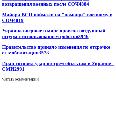
возвращения военных после СОЧ
4884
Майора ВСП поймали на "помощи" военному в
СОЧ
4019
Украина впервые в мире провела воздушный
штурм с использованием роботов
3946
Правительство приняло изменения по отсрочке
от мобилизации
3578
Иран готовил удар по трем объектам в Украине -
СМИ
2991
Читать комментарии