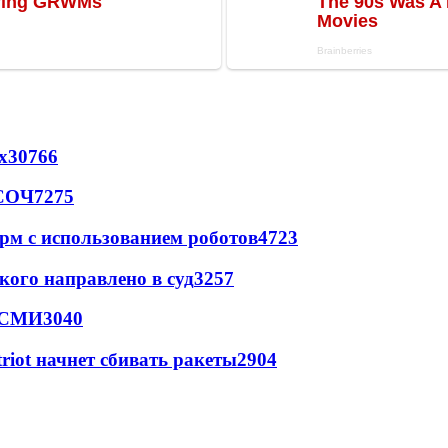
х
30766
 СОЧ
7275
рм с использованием роботов
4723
кого направлено в суд
3257
- СМИ
3040
triot начнет сбивать ракеты
2904