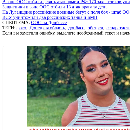
В зоне ООС отбили девять атак армии РФ: 170 захватчиков у
Защитники в зоне ООС отбили 13 атак врага за день
На Луганщине российские военные бегут с поля боя - штаб О
ВСУ уничтожили два российских танка и БМП
СПЕЦТЕМА:
ООС на Донбассе
ТЕГИ:
фото
,
Донецкая область
,
донбасс
,
обстрел
,
сепаратист
Если вы заметили ошибку, выделите необходимый текст и нажми