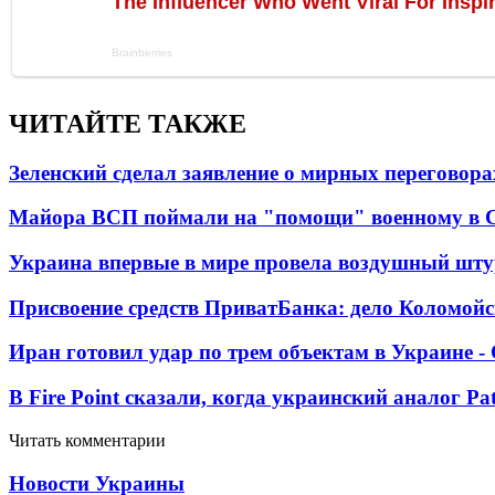
ЧИТАЙТЕ ТАКЖЕ
Зеленский сделал заявление о мирных переговора
Майора ВСП поймали на "помощи" военному в
Украина впервые в мире провела воздушный шту
Присвоение средств ПриватБанка: дело Коломойс
Иран готовил удар по трем объектам в Украине 
В Fire Point сказали, когда украинский аналог Pa
Читать комментарии
Новости Украины