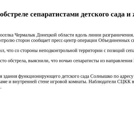
обстреле сепаратистами детского сада 
селка Чермалык Донецкой области вдоль линии разграничения. О
нтролю сторон сообщает пресс-центр операции Объединенных си
ил, что со стороны неподконтрольной территории с позиций сепа
о обстрела, выяснили, что ночью сепаратисты из направления 
здания функционирующего детского сада Солнышко по адресу ул
раме и внутренней стене игровой комнаты. Наблюдатели СЦКК в
.