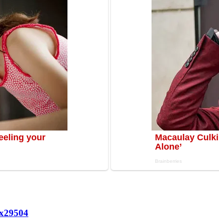
х
29504