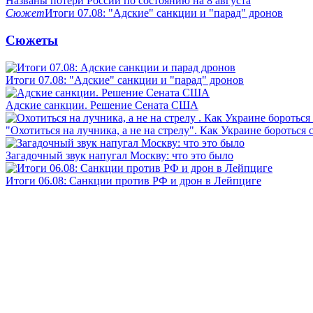
Названы потери России по состоянию на 8 августа
Сюжет
Итоги 07.08: "Адские" санкции и "парад" дронов
Сюжеты
Итоги 07.08: "Адские" санкции и "парад" дронов
Адские санкции. Решение Сената США
"Охотиться на лучника, а не на стрелу". Как Украине бороться 
Загадочный звук напугал Москву: что это было
Итоги 06.08: Санкции против РФ и дрон в Лейпциге