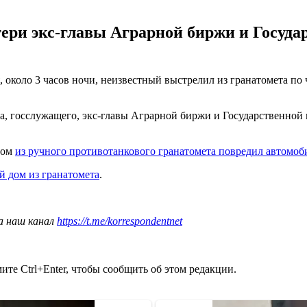
ри экс-главы Аграрной биржи и Госуда
я, около 3 часов ночи, неизвестный выстрелил из гранатомета п
на, госслужащего, экс-главы Аграрной биржи и Государственно
лом
из ручного противотанкового гранатомета повредил автомоб
й дом из гранатомета
.
а наш канал
https://t.me/korrespondentnet
те Ctrl+Enter, чтобы сообщить об этом редакции.