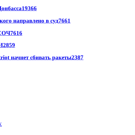
Донбасса
19366
кого направлено в суд
7661
 СОЧ
7616
И
2859
triot начнет сбивать ракеты
2387
К