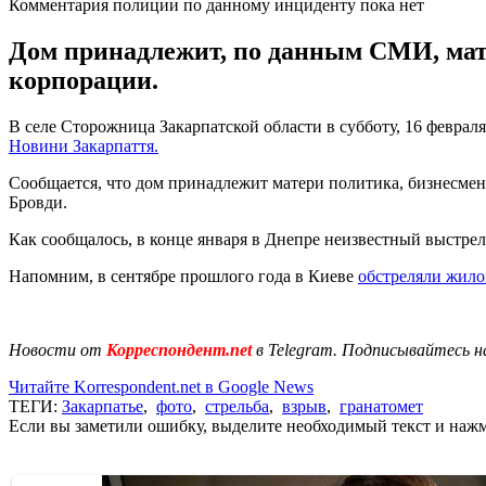
Комментария полиции по данному инциденту пока нет
Дом принадлежит, по данным СМИ, мате
корпорации.
В селе Сторожница Закарпатской области в субботу, 16 феврал
Новини Закарпаття.
Сообщается, что дом принадлежит матери политика, бизнесме
Бровди.
Как сообщалось, в конце января в Днепре неизвестный выстре
Напомним, в сентябре прошлого года в Киеве
обстреляли жило
Новости от
Корреспондент.net
в Telegram. Подписывайтесь н
Читайте Korrespondent.net в Google News
ТЕГИ:
Закарпатье
,
фото
,
стрельба
,
взрыв
,
гранатомет
Если вы заметили ошибку, выделите необходимый текст и нажми