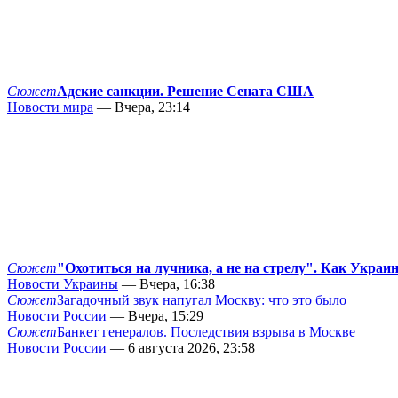
Сюжет
Адские санкции. Решение Сената США
Новости мира
— Вчера, 23:14
Сюжет
"Охотиться на лучника, а не на стрелу". Как Украи
Новости Украины
— Вчера, 16:38
Сюжет
Загадочный звук напугал Москву: что это было
Новости России
— Вчера, 15:29
Сюжет
Банкет генералов. Последствия взрыва в Москве
Новости России
— 6 августа 2026, 23:58