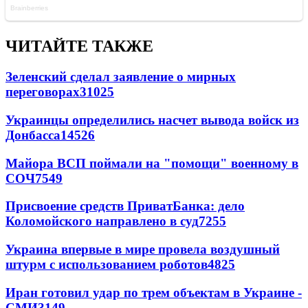
ЧИТАЙТЕ ТАКЖЕ
Зеленский сделал заявление о мирных
переговорах
31025
Украинцы определились насчет вывода войск из
Донбасса
14526
Майора ВСП поймали на "помощи" военному в
СОЧ
7549
Присвоение средств ПриватБанка: дело
Коломойского направлено в суд
7255
Украина впервые в мире провела воздушный
штурм с использованием роботов
4825
Иран готовил удар по трем объектам в Украине -
СМИ
3149