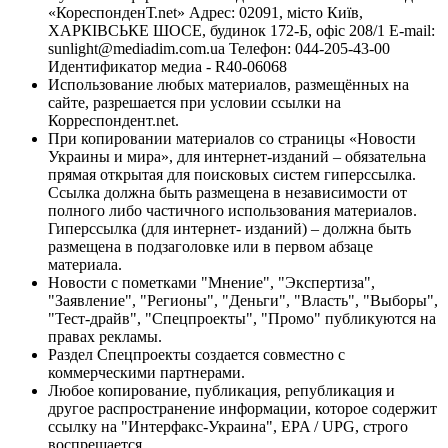
«КореспонденТ.net» Адрес: 02091, місто Київ,
ХАРКІВСЬКЕ ШОСЕ, будинок 172-Б, офіс 208/1 E-mail:
sunlight@mediadim.com.ua
Телефон: 044-205-43-00
Идентификатор медиа - R40-06068
Использование любых материалов, размещённых на
сайте, разрешается при условии ссылки на
Корреспондент.net.
При копировании материалов со страницы «Новости
Украины и мира», для интернет-изданий – обязательна
прямая открытая для поисковых систем гиперссылка.
Ссылка должна быть размещена в независимости от
полного либо частичного использования материалов.
Гиперссылка (для интернет- изданий) – должна быть
размещена в подзаголовке или в первом абзаце
материала.
Новости с пометками "Мнение", "Экспертиза",
"Заявление", "Регионы", "Деньги", "Власть", "Выборы",
"Тест-драйв", "Спецпроекты", "Промо" публикуются на
правах рекламы.
Раздел Спецпроекты создается совместно с
коммерческими партнерами.
Любое копирование, публикация, републикация и
другое распространение информации, которое содержит
ссылку на "Интерфакс-Украина", EPA / UPG, строго
воспрещается.