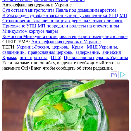
Автокефальная церковь в Украине
Суд оставил митрополита Павла под домашним арестом
В Ужгороде суд забрал загранпаспорт у священника УПЦ МП
Столкновение в лавре: полиция задержала четырех человек
Прихожане УПЦ МП повредили роллеты на опечатанном
Минкультом корпусе лавры
Комиссия Минкульта обследовала еще три помещения в лавре
СПЕЦТЕМА:
Автокефальная церковь в Украине
ТЕГИ:
Украина-Россия
,
церковь
,
Крым
,
МИД Украины
,
священник
,
православная церковь
,
задержание
,
аннексия
Крыма
,
нота протеста
,
ПЦУ
,
Православная церковь Украины
Если вы заметили ошибку, выделите необходимый текст и
нажмите Ctrl+Enter, чтобы сообщить об этом редакции.