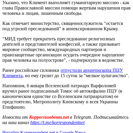
Указано, что Климент выполняет гуманитарную миссию - как
глава Православной миссии помощи жертвам нарушения прав
человека и лицам, лишенным свободы.
Как отмечает министерство, священнослужитель "остается
под угрозой преследований" в аннексированном Крыму.
"МИД требует прекратить преследование религиозных
деятелей и представителей конфессий, а также призывает
мировое сообщество, международных партнеров и
правозащитные организации осудить очередное нарушение
прав человека на полуострове", - подчеркнули в ведомстве.
Ранее российские силовики
отпустили архиепископа ПЦУ
Климента
, но ему грозит до 15 суток за "мелкое хулиганство".
Напомним, 6 января Вселенский патриарх Варфоломей
вручил ранее подписанный Томос об автокефалии ПЦУ (в
каноническом единстве со Вселенским патриархатом) ее
предстоятелю, Митрополиту Киевскому и всея Украины
Епифанию.
Новости от
Корреспондент.net
в Telegram. Подписывайтесь
на наш канал
https://t.me/korrespondentnet
Читайте Korrespondent.net в Google News