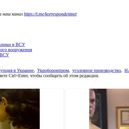
а наш канал
https://t.me/korrespondentnet
ехники в ВСУ
ного вооружения
 ВСУ
упция в Украине
,
Укроборонпром
,
уголовное производство
,
Н
те Ctrl+Enter, чтобы сообщить об этом редакции.