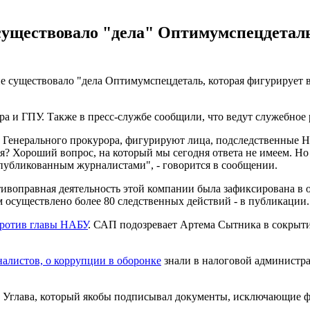
 существовало "дела" Оптимумспецдеталь
существовало "дела Оптимумспецдеталь, которая фигурирует в
ра и ГПУ. Также в пресс-службе сообщили, что ведут служебное
ам Генерального прокурора, фигурируют лица, подследственные 
я? Хороший вопрос, на который мы сегодня ответа не имеем. Но
публикованным журналистами", - говорится в сообщении.
ивоправная деятельность этой компании была зафиксирована в 
м осуществлено более 80 следственных действий - в публикации.
против главы НАБУ
. САП подозревает Артема Сытника в сокрыт
алистов, о коррупции в оборонке
знали в налоговой администра
о Углава, который якобы подписывал документы, исключающие 