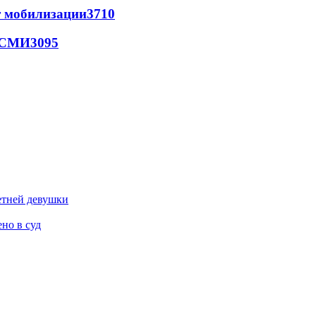
т мобилизации
3710
- СМИ
3095
етней девушки
но в суд