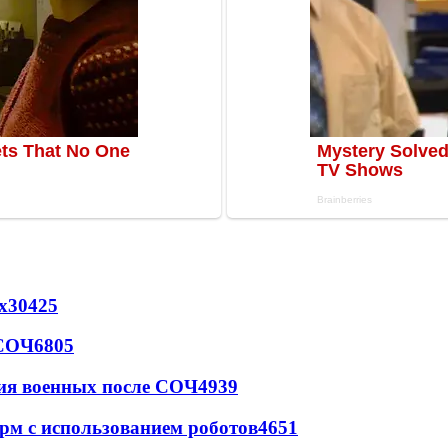
х
30425
 СОЧ
6805
ия военных после СОЧ
4939
рм с использованием роботов
4651