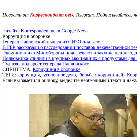
Новости от
Корреспондент.net
в Telegram. Подписывайтесь н
Читайте Korrespondent.net в Google News
Коррупция в оборонке
Генерал Павловский вышел из СИЗО под залог
В ГБР рассказали о расследовании поставок некачественной т
Экс-чиновника Минобороны подозревают в закупке непригод
Полковника уличили в крупных махинациях с продуктами для
Суд взял под арест генерала Павловского
СПЕЦТЕМА:
Коррупция в оборонке
ТЕГИ:
коррупция
,
уголовное дело
,
борьба с коррупцией
,
Корр
Если вы заметили ошибку, выделите необходимый текст и нажми