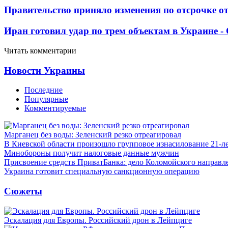
Правительство приняло изменения по отсрочке о
Иран готовил удар по трем объектам в Украине 
Читать комментарии
Новости Украины
Последние
Популярные
Комментируемые
Марганец без воды: Зеленский резко отреагировал
В Киевской области произошло групповое изнасилование 21-л
Минобороны получит налоговые данные мужчин
Присвоение средств ПриватБанка: дело Коломойского направле
Украина готовит специальную санкционную операцию
Сюжеты
Эскалация для Европы. Российский дрон в Лейпциге