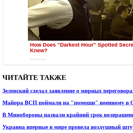
ЧИТАЙТЕ ТАКЖЕ
Зеленский сделал заявление о мирных переговора
Майора ВСП поймали на "помощи" военному в
В Минобороны назвали крайний срок возвращен
Украина впервые в мире провела воздушный шту