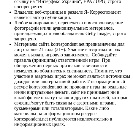
ссылку на "Интерфакс-Украина", EPA / UPG, строго
воспрещается.
Владелец веб-страницы в разделе Я- Корреспондент
является автор публикации.
Любое копирование, перепечатка и воспроизведение
фотографий и/или аудиовизуальных материалов,
принадлежащих правообладателю Getty Images, строго
запрещено.
Материалы сайта korrespondent.net предназначены для
лиц старше 21 года (21+). Участие в азартных играх
может вызвать игровую зависимость. Соблюдайте
правила (принципы) ответственной игры. При
обнаружении первых признаков зависимости
немедленно обратитесь к специалисту. Помните, что
участие в азартных играх не может являться источником
доходов или альтернативой работе. Информационный
ресурс korrespondent.net не проводит игры на реальные
и/или виртуальные деньги, сайт не принимает ни в
какой форме оплату ставок и других платежей, которые
связаны/могут быть связаны с азартными играми,
букмекерами или тотализаторами. Какие-либо
материалы на информационном ресурсе
korrespondent.net публикуются исключительно в
информационных целях.