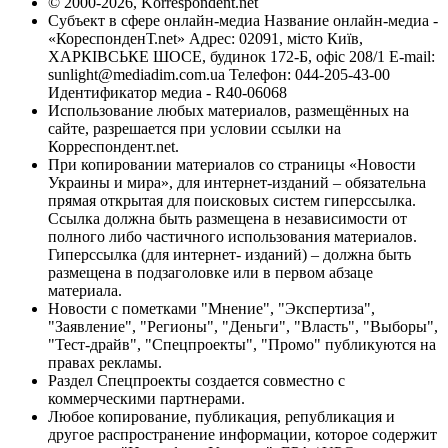
© 2000-2026, Korrespondent.net
Субъект в сфере онлайн-медиа Название онлайн-медиа -
«КореспонденТ.net» Адрес: 02091, місто Київ,
ХАРКІВСЬКЕ ШОСЕ, будинок 172-Б, офіс 208/1 E-mail:
sunlight@mediadim.com.ua
Телефон: 044-205-43-00
Идентификатор медиа - R40-06068
Использование любых материалов, размещённых на
сайте, разрешается при условии ссылки на
Корреспондент.net.
При копировании материалов со страницы «Новости
Украины и мира», для интернет-изданий – обязательна
прямая открытая для поисковых систем гиперссылка.
Ссылка должна быть размещена в независимости от
полного либо частичного использования материалов.
Гиперссылка (для интернет- изданий) – должна быть
размещена в подзаголовке или в первом абзаце
материала.
Новости с пометками "Мнение", "Экспертиза",
"Заявление", "Регионы", "Деньги", "Власть", "Выборы",
"Тест-драйв", "Спецпроекты", "Промо" публикуются на
правах рекламы.
Раздел Спецпроекты создается совместно с
коммерческими партнерами.
Любое копирование, публикация, републикация и
другое распространение информации, которое содержит