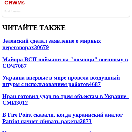
ЧИТАЙТЕ ТАКЖЕ
Зеленский сделал заявление о мирных
переговорах
30679
Майора ВСП поймали на "помощи" военному в
СОЧ
7087
Украина впервые в мире провела воздушный
штурм с использованием роботов
4687
Иран готовил удар по трем объектам в Украине -
СМИ
3012
В Fire Point сказали, когда украинский аналог
Patriot начнет сбивать ракеты
2873