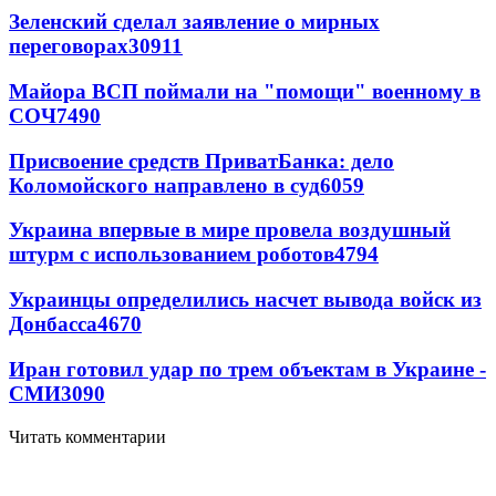
Зеленский сделал заявление о мирных
переговорах
30911
Майора ВСП поймали на "помощи" военному в
СОЧ
7490
Присвоение средств ПриватБанка: дело
Коломойского направлено в суд
6059
Украина впервые в мире провела воздушный
штурм с использованием роботов
4794
Украинцы определились насчет вывода войск из
Донбасса
4670
Иран готовил удар по трем объектам в Украине -
СМИ
3090
Читать комментарии