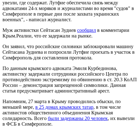
увезли, где содержат. Лутфие обеспечила связь между
адвокатами 24-х моряков и журналистами во время "судов" в
Симферополе в первые дни после захвата украинских
военных", - написал журналист.
Муж активистки Сейтасан​ Зудиев
сообщил
в комментарии
Крым.Реалии, что ее задержали на рынке.
Он заявил, что российские силовики заблокировали машину
Сейтасана Зудиева и попросили Лутфие проехать в участок в
Симферополь для составления протокола.
По данным крымского адвоката Эмиля Курбединова,
активистку задержали сотрудники российского Центра по
противодействию экстремизму по обвинению в ст. 20.3 КоАП
России – демонстрация запрещенной символики. Данная
статья предусматривает административный арест.
Напомним, 27 марта в Крыму проводились обыски, по
меньшей мере,
в 25 домах крымских татар
, в том числе
активистов общественного объединения Крымская
солидарность. Всего
были задержаны 20 человек
, их вывезли
в ФСБ в Симферополе.