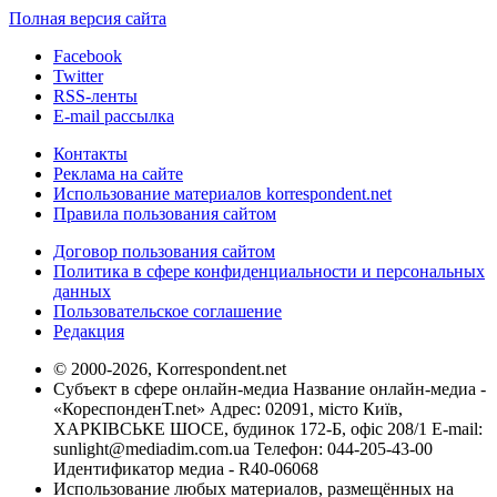
Полная версия сайта
Facebook
Twitter
RSS-ленты
E-mail рассылка
Контакты
Реклама на сайте
Использование материалов korrespondent.net
Правила пользования сайтом
Договор пользования сайтом
Политика в сфере конфиденциальности и персональных
данных
Пользовательское соглашение
Редакция
© 2000-2026, Korrespondent.net
Субъект в сфере онлайн-медиа Название онлайн-медиа -
«КореспонденТ.net» Адрес: 02091, місто Київ,
ХАРКІВСЬКЕ ШОСЕ, будинок 172-Б, офіс 208/1 E-mail:
sunlight@mediadim.com.ua
Телефон: 044-205-43-00
Идентификатор медиа - R40-06068
Использование любых материалов, размещённых на