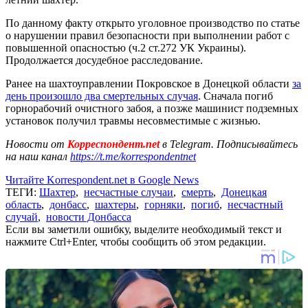
По данному факту открыто уголовное производство по статье
о нарушении правил безопасности при выполнении работ с
повышенной опасностью (ч.2 ст.272 УК Украины).
Продолжается досудебное расследование.
Ранее на шахтоуправлении Покровское в Донецкой области
за
день произошло два смертельных случая
. Сначала погиб
горнорабочий очистного забоя, а позже машинист подземных
установок получил травмы несовместимые с жизнью.
Новости от
Корреспондент.net
в Telegram. Подписывайтесь
на наш канал
https://t.me/korrespondentnet
Читайте Korrespondent.net в Google News
ТЕГИ:
Шахтер
,
несчастные случаи
,
смерть
,
Донецкая
область
,
донбасс
,
шахтеры
,
горняки
,
погиб
,
несчастный
случай
,
новости Донбасса
Если вы заметили ошибку, выделите необходимый текст и
нажмите Ctrl+Enter, чтобы сообщить об этом редакции.