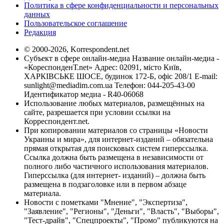
Политика в сфере конфиденциальности и персональных
данных
Пользовательское соглашение
Редакция
© 2000-2026, Korrespondent.net
Субъект в сфере онлайн-медиа Название онлайн-медиа -
«КореспонденТ.net» Адрес: 02091, місто Київ,
ХАРКІВСЬКЕ ШОСЕ, будинок 172-Б, офіс 208/1 E-mail:
sunlight@mediadim.com.ua
Телефон: 044-205-43-00
Идентификатор медиа - R40-06068
Использование любых материалов, размещённых на
сайте, разрешается при условии ссылки на
Корреспондент.net.
При копировании материалов со страницы «Новости
Украины и мира», для интернет-изданий – обязательна
прямая открытая для поисковых систем гиперссылка.
Ссылка должна быть размещена в независимости от
полного либо частичного использования материалов.
Гиперссылка (для интернет- изданий) – должна быть
размещена в подзаголовке или в первом абзаце
материала.
Новости с пометками "Мнение", "Экспертиза",
"Заявление", "Регионы", "Деньги", "Власть", "Выборы",
"Тест-драйв", "Спецпроекты", "Промо" публикуются на