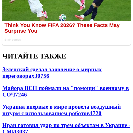
ЧИТАЙТЕ ТАКЖЕ
Зеленский сделал заявление о мирных
переговорах
30756
Майора ВСП поймали на "помощи" военному в
СОЧ
7246
Украина впервые в мире провела воздушный
штурм с использованием роботов
4720
Иран готовил удар по трем объектам в Украине -
СМИ
3037